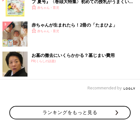
ブ 夏号』〈巻頭大特集〉初めての授乳がうまくい
く！ おっぱい・ミルクの基本と夏のトラブル 解決テ
赤ちゃん・育児
ク
赤ちゃんが生まれたら！2冊の「たまひよ」
赤ちゃん・育児
お墓の撤去にいくらかかる？墓じまい費用
PR(くらしの話題)
Recommended by
ランキングをもっと見る