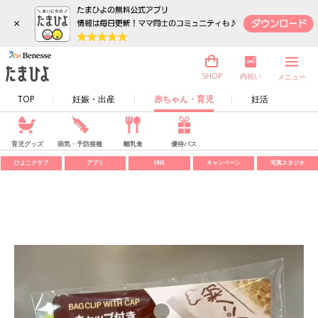
×
内祝い
SHOP
メニュー
TOP
妊娠・出産
赤ちゃん・育児
妊活
育児グッズ
病気・予防接種
離乳食
優待パス
ひよこクラブ
アプリ
SNS
キャンペーン
写真スタジオ