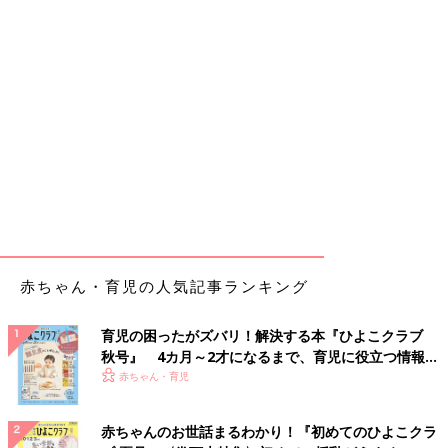
赤ちゃん・育児の人気記事ランキング
育児の困ったがズバリ！解決する本『ひよこクラブ
秋号』 4カ月～2才になるまで、育児に役立つ情報が
いっぱい！
赤ちゃん・育児
赤ちゃんのお世話まるわかり！『初めてのひよこクラ