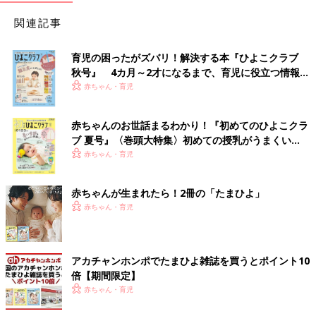
関連記事
育児の困ったがズバリ！解決する本『ひよこクラブ
秋号』 4カ月～2才になるまで、育児に役立つ情報が
いっぱい！
赤ちゃん・育児
赤ちゃんのお世話まるわかり！『初めてのひよこクラ
ブ 夏号』〈巻頭大特集〉初めての授乳がうまくい
く！ おっぱい・ミルクの基本と夏のトラブル 解決テ
赤ちゃん・育児
ク
赤ちゃんが生まれたら！2冊の「たまひよ」
赤ちゃん・育児
アカチャンホンポでたまひよ雑誌を買うとポイント10
倍【期間限定】
赤ちゃん・育児