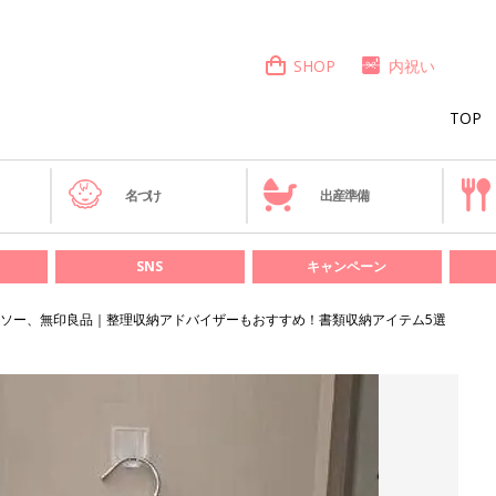
SHOP
内祝い
TOP
き
名づけ
出産準備
SNS
キャンペーン
ソー、無印良品｜整理収納アドバイザーもおすすめ！書類収納アイテム5選