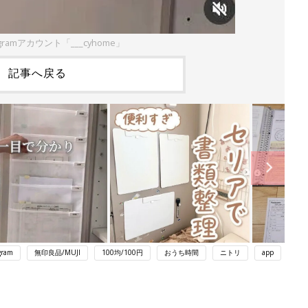
gramアカウント「___cyhome」
記事へ戻る
gram
無印良品/MUJI
100均/100円
おうち時間
ニトリ
app