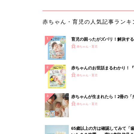
赤ちゃん・育児の人気記事ランキ
育児の困ったがズバリ！解決する
『ひよこクラブ 夏号』 4カ月～
赤ちゃん・育児
になるまで、育児に役立つ情報が
ぱい！
赤ちゃんのお世話まるわかり！『
てのひよこクラブ 夏号』〈巻頭
赤ちゃん・育児
集〉初めての授乳がうまくいく！
っぱい・ミルクの基本と夏のトラ
解決テク
赤ちゃんが生まれたら！2冊の「
ひよ」
赤ちゃん・育児
65歳以上の方は確認してみて「