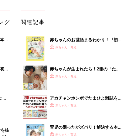
ング
関連記事
本
赤ちゃんのお世話まるわかり！『初め
2才
てのひよこクラブ 夏号』〈巻頭大特
赤ちゃん・育児
いっ
集〉初めての授乳がうまくいく！ お
っぱい・ミルクの基本と夏のトラブル
解決テク
初め
赤ちゃんが生まれたら！2冊の「たま
大特
ひよ」
赤ちゃん・育児
 お
ブル
たま
アカチャンホンポでたまひよ雑誌を買
うとポイント10倍【期間限定】
赤ちゃん・育児
育児の困ったがズバリ！解決する本
歯を抜
『ひよこクラブ 夏号』 4カ月～2才
赤ちゃん・育児