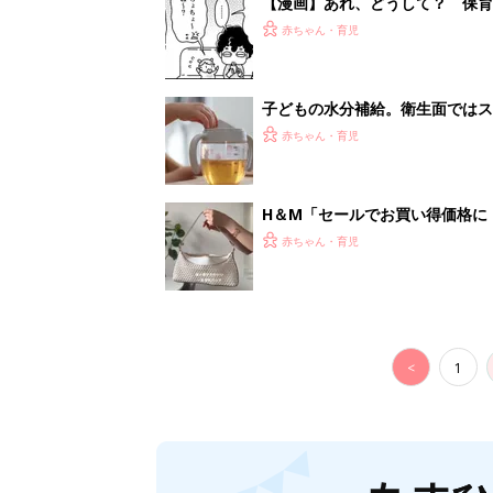
【漫画】あれ、どうして？ 保
がする……！『ふうふう子育て ＃
赤ちゃん・育児
子どもの水分補給。衛生面ではス
く3つのコツとは？【専門家監修
赤ちゃん・育児
H＆М「セールでお買い得価格に
赤ちゃん・育児
<
1