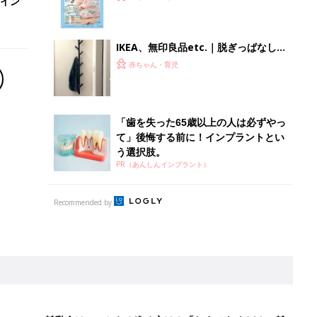
イン
になるまで、育児に役立つ情報がいっ
ぱい！
IKEA、無印良品etc.｜脱ぎっぱなし防
止に！整理収納アドバイザーもおすす
赤ちゃん・育児
めのアウター収納アイテム4選
「歯を失った65歳以上の人は必ずやっ
て」後悔する前に！インプラントとい
う選択肢。
PR（あんしんインプラント）
Recommended by