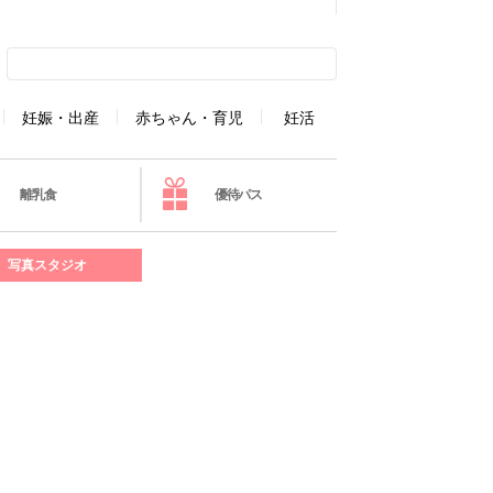
妊娠・出産
赤ちゃん・育児
妊活
離乳食
優待パス
写真スタジオ