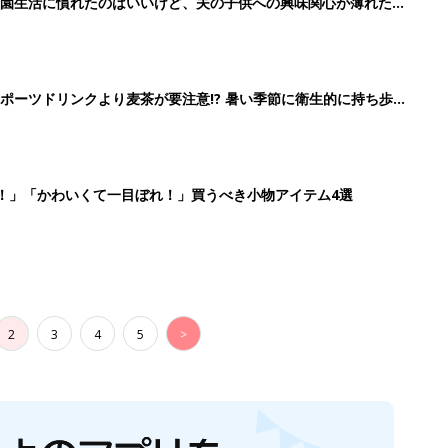
育園生活に慣れたのはいいけど、夫の子供への興味関心が薄れた気
91』
ポーツドリンクより麦茶が要注意!? 暑い季節に衛生的に持ち歩
】
！」「かわいくて一目ぼれ！」買うべき小物アイテム4選
2
3
4
5
>