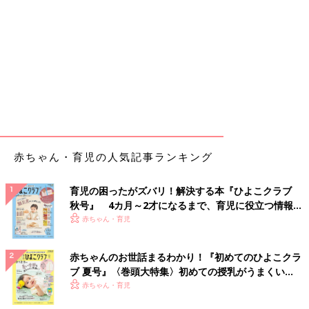
赤ちゃん・育児の人気記事ランキング
育児の困ったがズバリ！解決する本『ひよこクラブ
秋号』 4カ月～2才になるまで、育児に役立つ情報が
いっぱい！
赤ちゃん・育児
赤ちゃんのお世話まるわかり！『初めてのひよこクラ
ブ 夏号』〈巻頭大特集〉初めての授乳がうまくい
く！ おっぱい・ミルクの基本と夏のトラブル 解決テ
赤ちゃん・育児
ク