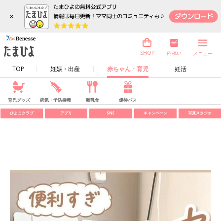
×
内祝い
SHOP
メニュー
TOP
妊娠・出産
赤ちゃん・育児
妊活
育児グッズ
病気・予防接種
離乳食
優待パス
ひよこクラブ
アプリ
SNS
キャンペーン
写真スタジオ