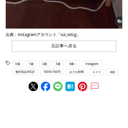
出典：Instagramアカウント「sui_ielog」
元記事へ戻る
0歳
1歳
2歳
3歳
4歳～
Instagram
無印良品/MUJI
100均/100円
おうち時間
ニトリ
app