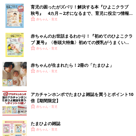
育児の困ったがズバリ！解決する本『ひよこクラブ
秋号』 4カ月～2才になるまで、育児に役立つ情報が
いっぱい！
赤ちゃん・育児
赤ちゃんのお世話まるわかり！『初めてのひよこクラ
ブ 夏号』〈巻頭大特集〉初めての授乳がうまくい
く！ おっぱい・ミルクの基本と夏のトラブル 解決テ
赤ちゃん・育児
ク
赤ちゃんが生まれたら！2冊の「たまひよ」
赤ちゃん・育児
アカチャンホンポでたまひよ雑誌を買うとポイント10
倍【期間限定】
赤ちゃん・育児
たまひよの雑誌
赤ちゃん・育児