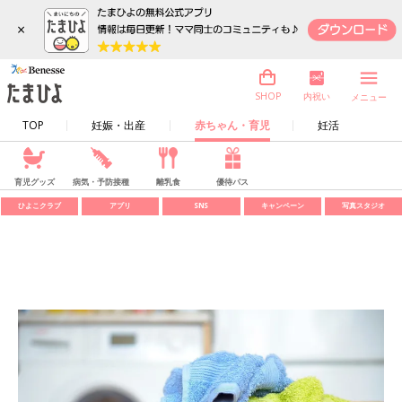
×
内祝い
SHOP
メニュー
TOP
妊娠・出産
赤ちゃん・育児
妊活
育児グッズ
病気・予防接種
離乳食
優待パス
ひよこクラブ
アプリ
SNS
キャンペーン
写真スタジオ