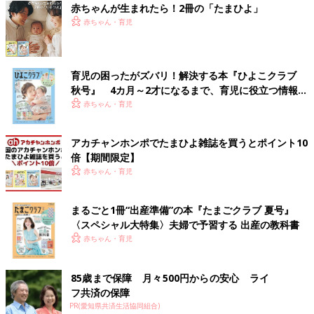
赤ちゃんが生まれたら！2冊の「たまひよ」
赤ちゃん・育児
育児の困ったがズバリ！解決する本『ひよこクラブ
秋号』 4カ月～2才になるまで、育児に役立つ情報が
いっぱい！
赤ちゃん・育児
アカチャンホンポでたまひよ雑誌を買うとポイント10
倍【期間限定】
赤ちゃん・育児
まるごと1冊“出産準備”の本『たまごクラブ 夏号』
〈スペシャル大特集〉夫婦で予習する 出産の教科書
赤ちゃん・育児
85歳まで保障 月々500円からの安心 ライ
フ共済の保障
PR(愛知県共済生活協同組合)