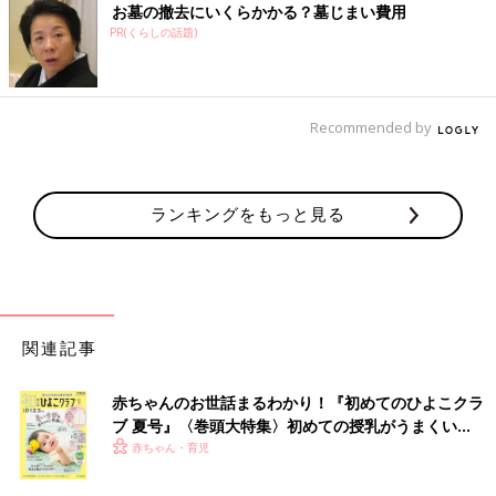
お墓の撤去にいくらかかる？墓じまい費用
PR(くらしの話題)
Recommended by
ランキングをもっと見る
関連記事
赤ちゃんのお世話まるわかり！『初めてのひよこクラ
ブ 夏号』〈巻頭大特集〉初めての授乳がうまくい
く！ おっぱい・ミルクの基本と夏のトラブル 解決テ
赤ちゃん・育児
ク