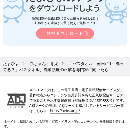
妊娠日数や生後日数に合った情報を毎日お届け
妊娠中から産後まで長く使える無料アプリ
無料ダウンロード
たまひよ
赤ちゃん・育児
「バスタオル、何日に1回洗っ
てる？」バスタオル、洗濯頻度の正解を専門家に聞いたら…
ＡＢＪマークは、この電子書店・電子書籍配信サービスが、
著作権者からコンテンツ使用許諾を得た正規版配信サービス
であることを示す登録商標（登録番号 第11091000号）です。
ABJマークの詳細、ABJマークを掲示しているサービスの一覧
はこちら→
https://aebs.or.jp/
本サイトに掲載されている記事・写真・イラスト等のコンテンツの無断転載を禁じま
す。