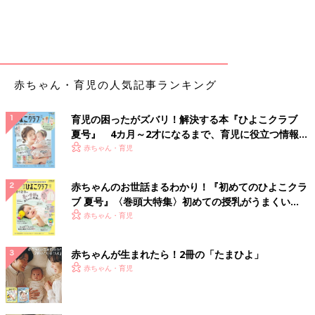
赤ちゃん・育児の人気記事ランキング
育児の困ったがズバリ！解決する本『ひよこクラブ
夏号』 4カ月～2才になるまで、育児に役立つ情報が
いっぱい！
赤ちゃん・育児
赤ちゃんのお世話まるわかり！『初めてのひよこクラ
ブ 夏号』〈巻頭大特集〉初めての授乳がうまくい
く！ おっぱい・ミルクの基本と夏のトラブル 解決テ
赤ちゃん・育児
ク
赤ちゃんが生まれたら！2冊の「たまひよ」
赤ちゃん・育児