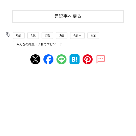
元記事へ戻る
0歳
1歳
2歳
3歳
4歳～
app
みんなの妊娠・子育てエピソード