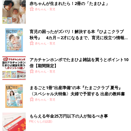
赤ちゃんが生まれたら！2冊の「たまひよ」
赤ちゃん・育児
育児の困ったがズバリ！解決する本『ひよこクラブ
秋号』 4カ月～2才になるまで、育児に役立つ情報が
いっぱい！
赤ちゃん・育児
アカチャンホンポでたまひよ雑誌を買うとポイント10
倍【期間限定】
赤ちゃん・育児
まるごと1冊“出産準備”の本『たまごクラブ 夏号』
〈スペシャル大特集〉夫婦で予習する 出産の教科書
赤ちゃん・育児
もらえる年金25万円以下の人が知るべき事
PR(くらしの話題)