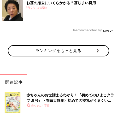
お墓の撤去にいくらかかる？墓じまい費用
PR(くらしの話題)
Recommended by
ランキングをもっと見る
関連記事
赤ちゃんのお世話まるわかり！『初めてのひよこクラ
ブ 夏号』〈巻頭大特集〉初めての授乳がうまくい
く！ おっぱい・ミルクの基本と夏のトラブル 解決テ
赤ちゃん・育児
ク