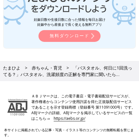
妊娠日数や生後日数に合った情報を毎日お届け
妊娠中から産後まで長く使える無料アプリ
無料ダウンロード
たまひよ
赤ちゃん・育児
「バスタオル、何日に1回洗っ
てる？」バスタオル、洗濯頻度の正解を専門家に聞いたら…
ＡＢＪマークは、この電子書店・電子書籍配信サービスが、
著作権者からコンテンツ使用許諾を得た正規版配信サービス
であることを示す登録商標（登録番号 第11091000号）です。
ABJマークの詳細、ABJマークを掲示しているサービスの一覧
はこちら→
https://aebs.or.jp/
本サイトに掲載されている記事・写真・イラスト等のコンテンツの無断転載を禁じま
す。