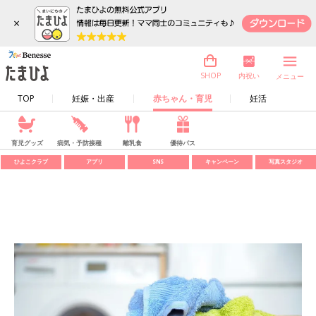
×
内祝い
SHOP
メニュー
TOP
妊娠・出産
赤ちゃん・育児
妊活
育児グッズ
病気・予防接種
離乳食
優待パス
ひよこクラブ
アプリ
SNS
キャンペーン
写真スタジオ