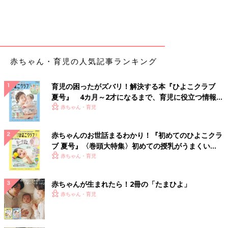
赤ちゃん・育児の人気記事ランキング
育児の困ったがズバリ！解決する本『ひよこクラブ
夏号』 4カ月～2才になるまで、育児に役立つ情報が
いっぱい！
赤ちゃん・育児
赤ちゃんのお世話まるわかり！『初めてのひよこクラ
ブ 夏号』〈巻頭大特集〉初めての授乳がうまくい
く！ おっぱい・ミルクの基本と夏のトラブル 解決テ
赤ちゃん・育児
ク
赤ちゃんが生まれたら！2冊の「たまひよ」
赤ちゃん・育児