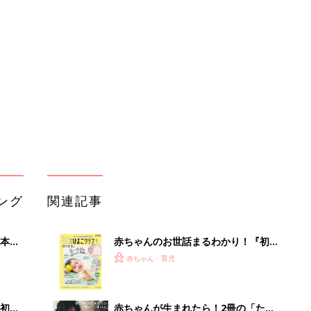
本
赤ちゃんのお世話まるわかり！『初め
2才
てのひよこクラブ 夏号』〈巻頭大特
赤ちゃん・育児
いっ
集〉初めての授乳がうまくいく！ お
っぱい・ミルクの基本と夏のトラブル
解決テク
初め
赤ちゃんが生まれたら！2冊の「たま
大特
ひよ」
赤ちゃん・育児
 お
ブル
たま
育児の困ったがズバリ！解決する本
『ひよこクラブ 秋号』 4カ月～2才
赤ちゃん・育児
になるまで、育児に役立つ情報がいっ
ぱい！
アカチャンホンポでたまひよ雑誌を買
って
うとポイント10倍【期間限定】
赤ちゃん・育児
まるごと1冊“出産準備”の本『たまご
クラブ 夏号』〈スペシャル大特集〉
赤ちゃん・育児
夫婦で予習する 出産の教科書