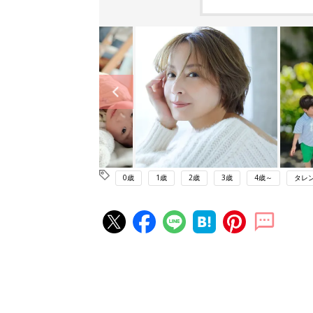
0歳
1歳
2歳
3歳
4歳～
タレ
赤ちゃん・育児の人気記事ランキ