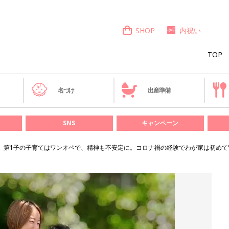
SHOP
内祝い
TOP
き
名づけ
出産準備
SNS
キャンペーン
。第1子の子育てはワンオペで、精神も不安定に。コロナ禍の経験でわが家は初めて“