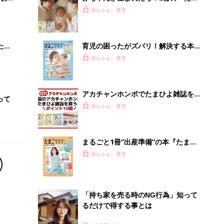
「持ち家を売る時のNG行為」知って
るだけで得する事とは
PR（イエウール）
Recommended by
離乳食はいつから？進め方は？「たまひよ きほんの離
乳食」
授乳の悩みや初めての離乳食作りに役立つ