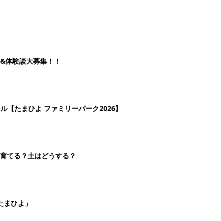
たまひよ」
2
3
4
5
>
生後日数に合った情報を毎日お届け