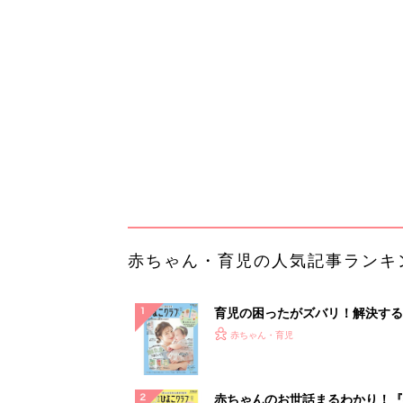
育児の困ったがズバリ！解決する
『ひよこクラブ 夏号』 4カ月～
赤ちゃん・育児
になるまで、育児に役立つ情報が
ぱい！
赤ちゃんのお世話まるわかり！『
てのひよこクラブ 夏号』〈巻頭
赤ちゃん・育児
集〉初めての授乳がうまくいく！
っぱい・ミルクの基本と夏のトラ
解決テク
赤ちゃんが生まれたら！2冊の「
ひよ」
赤ちゃん・育児
「持ち家を売る時のNG行為」知
るだけで得する事とは
PR（イエウール）
ランキングをもっと見る