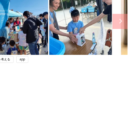
を考える
app
ング
関連記事
本
育児の困ったがズバリ！解決する本
2才
『ひよこクラブ 秋号』 4カ月～2才
赤ちゃん・育児
いっ
になるまで、育児に役立つ情報がいっ