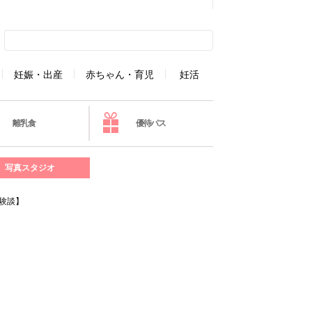
妊娠・出産
赤ちゃん・育児
妊活
離乳食
優待パス
写真スタジオ
験談】