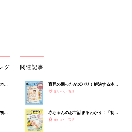
ぱい！
初め
赤ちゃんのお世話まるわかり！『初め
大特
てのひよこクラブ 夏号』〈巻頭大特
赤ちゃん・育児
 お
集〉初めての授乳がうまくいく！ お
ブル
っぱい・ミルクの基本と夏のトラブル
解決テク
たま
赤ちゃんが生まれたら！2冊の「たま
ひよ」
赤ちゃん・育児
アカチャンホンポでたまひよ雑誌を買
って
うとポイント10倍【期間限定】
赤ちゃん・育児
たまひよの雑誌
赤ちゃん・育児
「持ち家を売る時のNG行為」知って