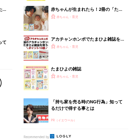
るだけで得する事とは
PR（イエウール）
Recommended by
離乳食はいつから？進め方は？「たまひよ きほんの離
乳食」
授乳の悩みや初めての離乳食作りに役立つ
子育てとお金
につ
妊娠・出産・育児にかかる費用やもらえる補助