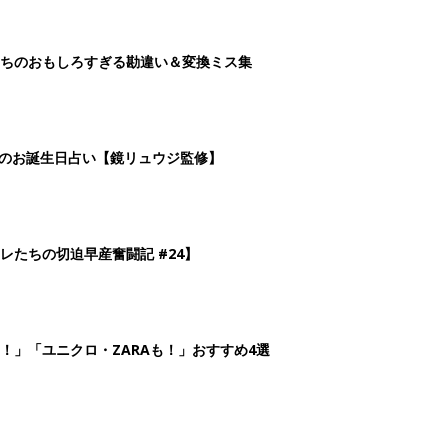
！」「ユニクロ・ZARAも！」おすすめ4選
2
3
4
5
>
生後日数に合った情報を毎日お届け
ら産後まで長く使える無料アプリ
ダウンロード