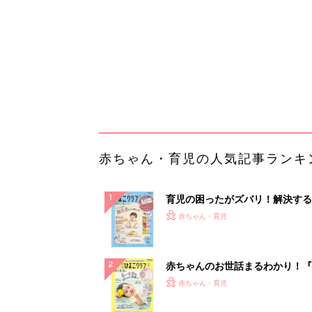
ぱい！
赤ちゃんのお世話まるわかり！『
てのひよこクラブ 夏号』〈巻頭
赤ちゃん・育児
集〉初めての授乳がうまくいく！
っぱい・ミルクの基本と夏のトラ
解決テク
赤ちゃんが生まれたら！2冊の「
ひよ」
赤ちゃん・育児
「持ち家を売る時のNG行為」知
るだけで得する事とは
PR（イエウール）
ランキングをもっと見る