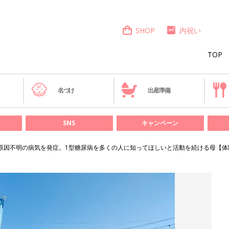
SHOP
内祝い
TOP
き
名づけ
出産準備
SNS
キャンペーン
原因不明の病気を発症。1型糖尿病を多くの人に知ってほしいと活動を続ける母【体