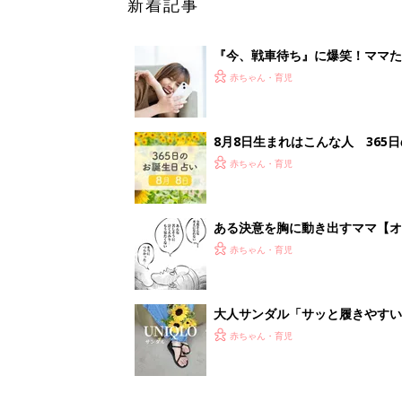
大人サンダル「サッと履きやすい
赤ちゃん・育児
<
1
妊娠日数や
妊娠中か