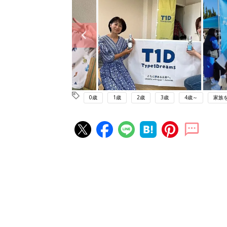
0歳
1歳
2歳
3歳
4歳～
家族
赤ちゃん・育児の人気記事ランキ
育児の困ったがズバリ！解決する
『ひよこクラブ 秋号』 4カ月～
赤ちゃん・育児
になるまで、育児に役立つ情報が