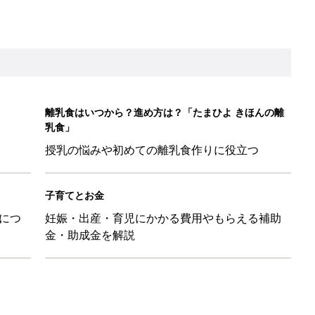
金・助成金を解説
ちのおもしろすぎる勘違い＆変換ミス集
日のお誕生日占い【鏡リュウジ監修】
レたちの切迫早産奮闘記 #24】