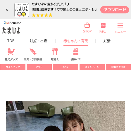
×
内祝い
SHOP
メニュー
TOP
妊娠・出産
赤ちゃん・育児
妊活
育児グッズ
病気・予防接種
離乳食
優待パス
ひよこクラブ
アプリ
SNS
キャンペーン
写真スタジオ