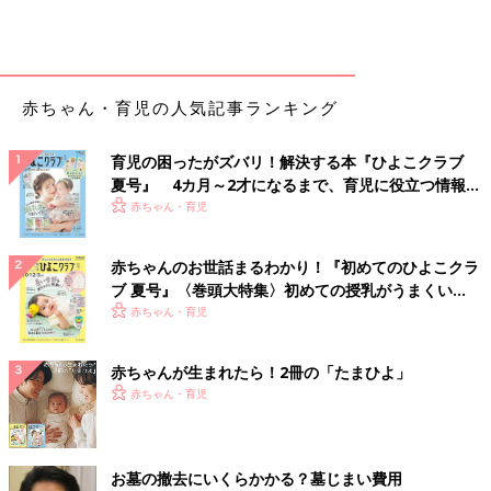
赤ちゃん・育児の人気記事ランキング
育児の困ったがズバリ！解決する本『ひよこクラブ
夏号』 4カ月～2才になるまで、育児に役立つ情報が
いっぱい！
赤ちゃん・育児
赤ちゃんのお世話まるわかり！『初めてのひよこクラ
ブ 夏号』〈巻頭大特集〉初めての授乳がうまくい
く！ おっぱい・ミルクの基本と夏のトラブル 解決テ
赤ちゃん・育児
ク
赤ちゃんが生まれたら！2冊の「たまひよ」
赤ちゃん・育児
お墓の撤去にいくらかかる？墓じまい費用