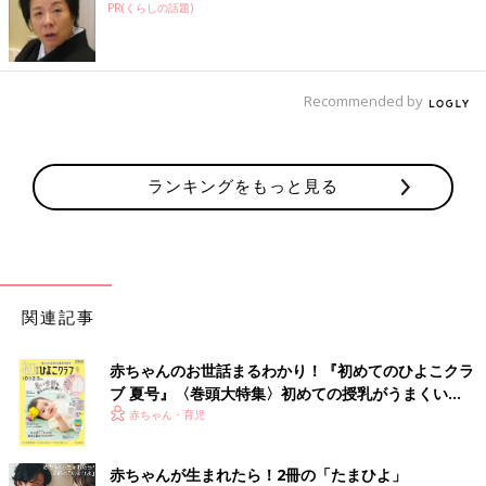
PR(くらしの話題)
Recommended by
ランキングをもっと見る
関連記事
赤ちゃんのお世話まるわかり！『初めてのひよこクラ
ブ 夏号』〈巻頭大特集〉初めての授乳がうまくい
く！ おっぱい・ミルクの基本と夏のトラブル 解決テ
赤ちゃん・育児
ク
赤ちゃんが生まれたら！2冊の「たまひよ」