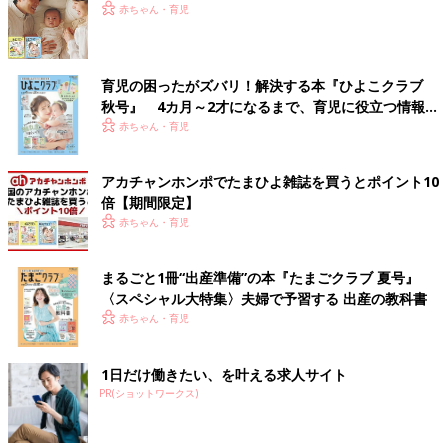
赤ちゃん・育児
育児の困ったがズバリ！解決する本『ひよこクラブ
秋号』 4カ月～2才になるまで、育児に役立つ情報が
いっぱい！
赤ちゃん・育児
アカチャンホンポでたまひよ雑誌を買うとポイント10
倍【期間限定】
赤ちゃん・育児
まるごと1冊“出産準備”の本『たまごクラブ 夏号』
〈スペシャル大特集〉夫婦で予習する 出産の教科書
赤ちゃん・育児
1日だけ働きたい、を叶える求人サイト
PR(ショットワークス)