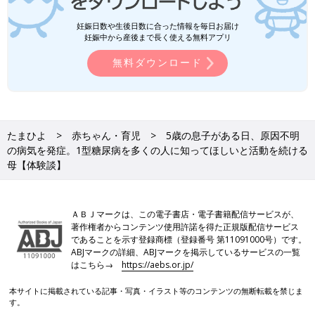
妊娠日数や生後日数に合った情報を毎日お届け
妊娠中から産後まで長く使える無料アプリ
無料ダウンロード
たまひよ
赤ちゃん・育児
5歳の息子がある日、原因不明
の病気を発症。1型糖尿病を多くの人に知ってほしいと活動を続ける
母【体験談】
ＡＢＪマークは、この電子書店・電子書籍配信サービスが、
著作権者からコンテンツ使用許諾を得た正規版配信サービス
であることを示す登録商標（登録番号 第11091000号）です。
ABJマークの詳細、ABJマークを掲示しているサービスの一覧
はこちら→
https://aebs.or.jp/
本サイトに掲載されている記事・写真・イラスト等のコンテンツの無断転載を禁じま
す。