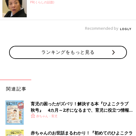
PR(くらしの話題)
Recommended by
ランキングをもっと見る
関連記事
育児の困ったがズバリ！解決する本『ひよこクラブ
秋号』 4カ月～2才になるまで、育児に役立つ情報が
いっぱい！
赤ちゃん・育児
赤ちゃんのお世話まるわかり！『初めてのひよこクラ