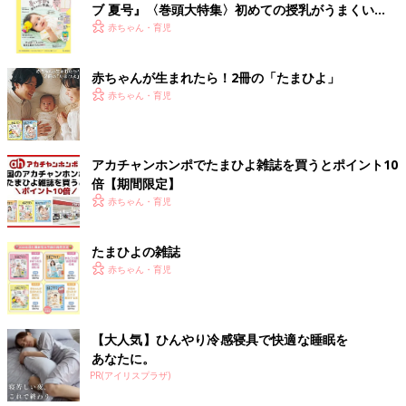
ブ 夏号』〈巻頭大特集〉初めての授乳がうまくい
く！ おっぱい・ミルクの基本と夏のトラブル 解決テ
赤ちゃん・育児
ク
赤ちゃんが生まれたら！2冊の「たまひよ」
赤ちゃん・育児
アカチャンホンポでたまひよ雑誌を買うとポイント10
倍【期間限定】
赤ちゃん・育児
たまひよの雑誌
赤ちゃん・育児
【大人気】ひんやり冷感寝具で快適な睡眠を
あなたに。
PR(アイリスプラザ)