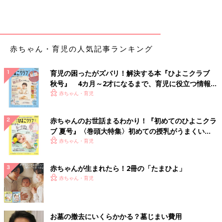
赤ちゃん・育児の人気記事ランキング
育児の困ったがズバリ！解決する本『ひよこクラブ
秋号』 4カ月～2才になるまで、育児に役立つ情報が
いっぱい！
赤ちゃん・育児
赤ちゃんのお世話まるわかり！『初めてのひよこクラ
ブ 夏号』〈巻頭大特集〉初めての授乳がうまくい
く！ おっぱい・ミルクの基本と夏のトラブル 解決テ
赤ちゃん・育児
ク
赤ちゃんが生まれたら！2冊の「たまひよ」
赤ちゃん・育児
お墓の撤去にいくらかかる？墓じまい費用