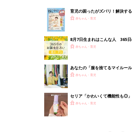
赤ちゃん・育児
<
1
妊娠日数や
妊娠中か