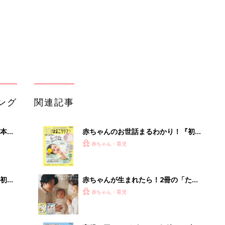
解決テク
初め
赤ちゃんが生まれたら！2冊の「たま
大特
ひよ」
赤ちゃん・育児
 お
ブル
たま
育児の困ったがズバリ！解決する本
『ひよこクラブ 秋号』 4カ月～2才
赤ちゃん・育児
になるまで、育児に役立つ情報がいっ
ぱい！
アカチャンホンポでたまひよ雑誌を買
えた
うとポイント10倍【期間限定】
赤ちゃん・育児
まるごと1冊“出産準備”の本『たまご
クラブ 夏号』〈スペシャル大特集〉
赤ちゃん・育児
夫婦で予習する 出産の教科書
「今日の目玉商品は？」毎日変わるA
mazonタイムセールが見逃せない