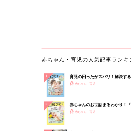
赤ちゃんのお世話まるわかり！『
てのひよこクラブ 夏号』〈巻頭
赤ちゃん・育児
集〉初めての授乳がうまくいく！
っぱい・ミルクの基本と夏のトラ
解決テク
赤ちゃんが生まれたら！2冊の「
ひよ」
赤ちゃん・育児
【DM発送業界激震】コストを抑
配達ならチクタクメール便
PR（チクタクメール便）
ランキングをもっと見る