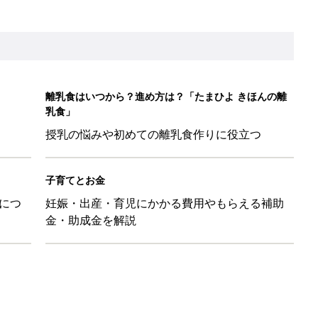
本『ひよこクラブ 秋号』 4カ月～2才になるまで、育児に役立
日のお誕生日占い【鏡リュウジ監修】
ル」、間違っているかも？「思い出があって捨てられない」に収納
「110円でこのクオリティ」超優秀！トラベルグッズ4選