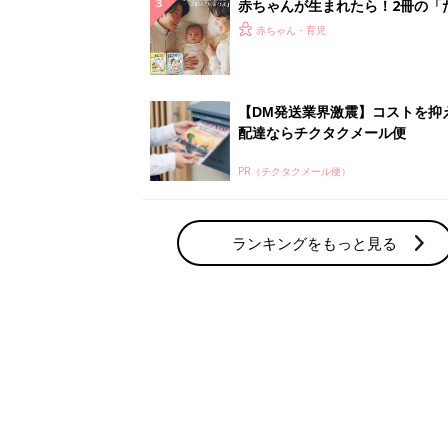
赤ちゃん・育児の人気テーマ
育児日記・マンガ
出産・育児あるあるをマンガで楽しもう
赤ちゃんの病気
赤ちゃんの病気や事故・ケガ、ホームケア
いてまとめました