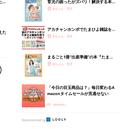
PR（Amazon）
Recommended by
離乳食はいつから？進め方は？「たまひよ きほんの離
乳食」
授乳の悩みや初めての離乳食作りに役立つ
子育てとお金
につ
妊娠・出産・育児にかかる費用やもらえる補助
金・助成金を解説