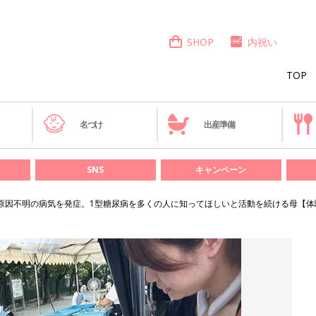
SHOP
内祝い
TOP
き
名づけ
出産準備
SNS
キャンペーン
原因不明の病気を発症。1型糖尿病を多くの人に知ってほしいと活動を続ける母【体