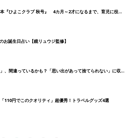
2
3
4
5
>
生後日数に合った情報を毎日お届け
ら産後まで長く使える無料アプリ
ダウンロード