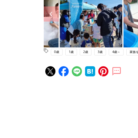
0歳
1歳
2歳
3歳
4歳～
家族
赤ちゃん・育児の人気記事ランキ
育児の困ったがズバリ！解決する
『ひよこクラブ 夏号』 4カ月～
赤ちゃん・育児
になるまで、育児に役立つ情報が
ぱい！