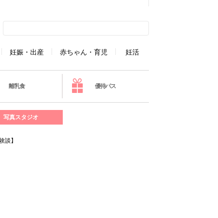
妊娠・出産
赤ちゃん・育児
妊活
離乳食
優待パス
写真スタジオ
験談】