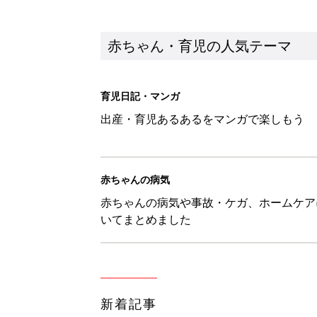
新着記事
育児の困ったがズバリ！解決する
つ情報がいっぱい！
赤ちゃん・育児
8月7日生まれはこんな人 365
赤ちゃん・育児
あなたの「服を捨てるマイルー
スタイリストが喝！
赤ちゃん・育児
セリア「かわいくて機能性も◎」