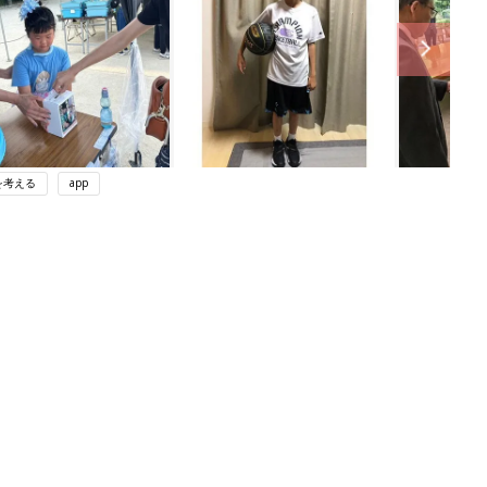
を考える
app
ング
関連記事
本
赤ちゃんのお世話まるわかり！『初め
2才
てのひよこクラブ 夏号』〈巻頭大特
赤ちゃん・育児
いっ
集〉初めての授乳がうまくいく！ お
っぱい・ミルクの基本と夏のトラブル