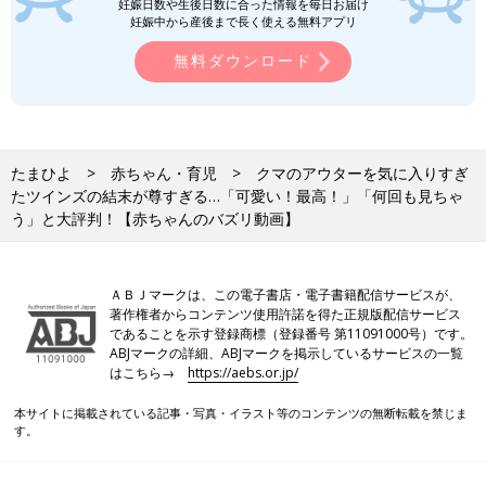
妊娠日数や生後日数に合った情報を毎日お届け
妊娠中から産後まで長く使える無料アプリ
無料ダウンロード
たまひよ
赤ちゃん・育児
クマのアウターを気に入りすぎ
たツインズの結末が尊すぎる…「可愛い！最高！」「何回も見ちゃ
う」と大評判！【赤ちゃんのバズリ動画】
ＡＢＪマークは、この電子書店・電子書籍配信サービスが、
著作権者からコンテンツ使用許諾を得た正規版配信サービス
であることを示す登録商標（登録番号 第11091000号）です。
ABJマークの詳細、ABJマークを掲示しているサービスの一覧
はこちら→
https://aebs.or.jp/
本サイトに掲載されている記事・写真・イラスト等のコンテンツの無断転載を禁じま
す。