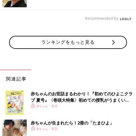
Recommended by
ランキングをもっと見る
関連記事
赤ちゃんのお世話まるわかり！『初めてのひよこクラ
ブ 夏号』〈巻頭大特集〉初めての授乳がうまくい
く！ おっぱい・ミルクの基本と夏のトラブル 解決テ
赤ちゃん・育児
ク
赤ちゃんが生まれたら！2冊の「たまひよ」
赤ちゃん・育児