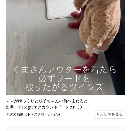
ママがゆっくりと双子ちゃんの前へまわると…
出典：Instagramアカウント「__p_o.n_30__」
▼
次の画像は下へスクロール (2/5)
▶
元記事を見る