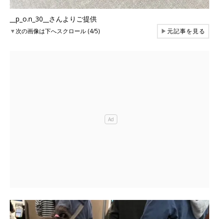
__p_o.n_30__さんよりご提供
▼
次の画像は下へスクロール (4/5)
▶
元記事を見る