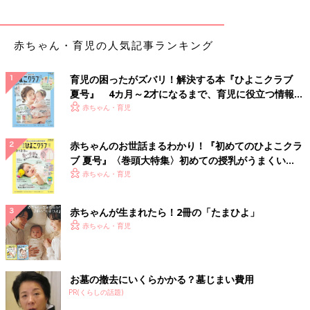
赤ちゃん・育児の人気記事ランキング
育児の困ったがズバリ！解決する本『ひよこクラブ
夏号』 4カ月～2才になるまで、育児に役立つ情報が
いっぱい！
赤ちゃん・育児
赤ちゃんのお世話まるわかり！『初めてのひよこクラ
ブ 夏号』〈巻頭大特集〉初めての授乳がうまくい
く！ おっぱい・ミルクの基本と夏のトラブル 解決テ
赤ちゃん・育児
ク
赤ちゃんが生まれたら！2冊の「たまひよ」
赤ちゃん・育児
お墓の撤去にいくらかかる？墓じまい費用
PR(くらしの話題)