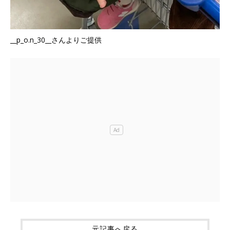
__p_o.n_30__さんよりご提供
元記事へ戻る