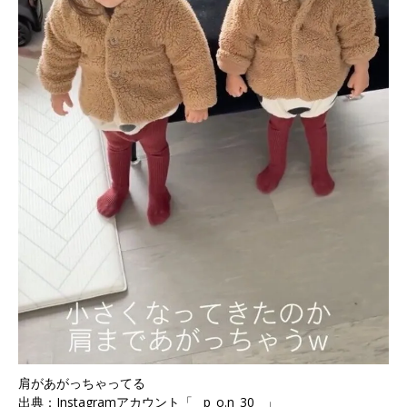
肩があがっちゃってる
出典：Instagramアカウント「__p_o.n_30__」