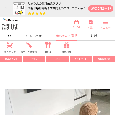
×
内祝い
SHOP
メニュー
TOP
妊娠・出産
赤ちゃん・育児
妊活
育児グッズ
病気・予防接種
離乳食
優待パス
ひよこクラブ
アプリ
SNS
キャンペーン
写真スタジオ