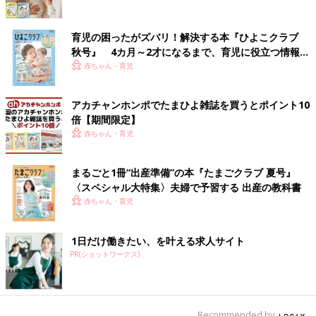
育児の困ったがズバリ！解決する本『ひよこクラブ
秋号』 4カ月～2才になるまで、育児に役立つ情報が
いっぱい！
赤ちゃん・育児
アカチャンホンポでたまひよ雑誌を買うとポイント10
倍【期間限定】
赤ちゃん・育児
まるごと1冊“出産準備”の本『たまごクラブ 夏号』
〈スペシャル大特集〉夫婦で予習する 出産の教科書
赤ちゃん・育児
1日だけ働きたい、を叶える求人サイト
PR(ショットワークス)
Recommended by