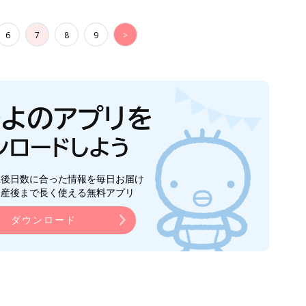
6
7
8
9
>
生後日数に合った情報を毎日お届け
ら産後まで長く使える無料アプリ
ダウンロード