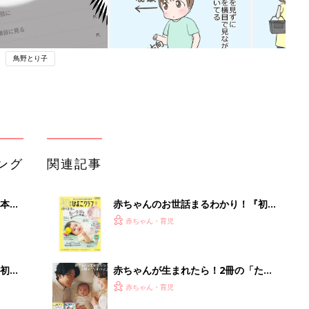
鳥野とり子
ング
関連記事
本
赤ちゃんのお世話まるわかり！『初め
2才
てのひよこクラブ 夏号』〈巻頭大特
赤ちゃん・育児
いっ
集〉初めての授乳がうまくいく！ お
っぱい・ミルクの基本と夏のトラブル
解決テク
初め
赤ちゃんが生まれたら！2冊の「たま
大特
ひよ」
赤ちゃん・育児
 お