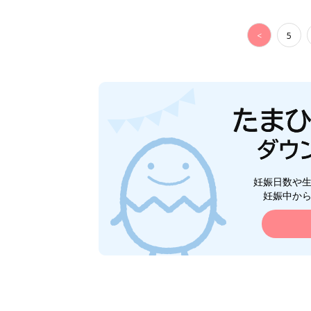
<
5
妊娠日数や
妊娠中か