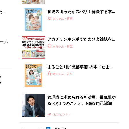
ブル
たま
育児の困ったがズバリ！解決する本
『ひよこクラブ 夏号』 4カ月～2才
赤ちゃん・育児
になるまで、育児に役立つ情報がいっ
ぱい！
アカチャンホンポでたまひよ雑誌を買
セール
うとポイント10倍【期間限定】
赤ちゃん・育児
まるごと1冊“出産準備”の本『たまご
クラブ 夏号』〈スペシャル大特集〉
赤ちゃん・育児
夫婦で予習する 出産の教科書
管理職に求められるAI活用。最低限や
るべき3つのことと、NGな自己認識
PR（ビズヒント）