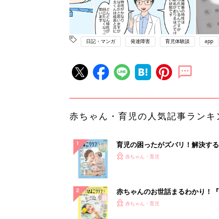
日記・マンガ
発達障害
育児体験談
app
赤ちゃん・育児の人気記事ランキ
育児の困ったがズバリ！解決する
『ひよこクラブ 夏号』 4カ月～
赤ちゃん・育児
になるまで、育児に役立つ情報が
ぱい！
赤ちゃんのお世話まるわかり！『
てのひよこクラブ 夏号』〈巻頭
赤ちゃん・育児
集〉初めての授乳がうまくいく！