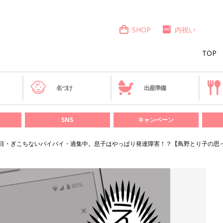
SHOP
内祝い
TOP
き
名づけ
出産準備
SNS
キャンペーン
目・ぎこちないバイバイ・過集中。息子はやっぱり発達障害！？【鳥野とり子の思っ