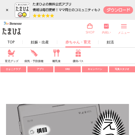
×
内祝い
SHOP
メニュー
TOP
妊娠・出産
赤ちゃん・育児
妊活
育児グッズ
病気・予防接種
離乳食
優待パス
ひよこクラブ
アプリ
SNS
キャンペーン
写真スタジオ