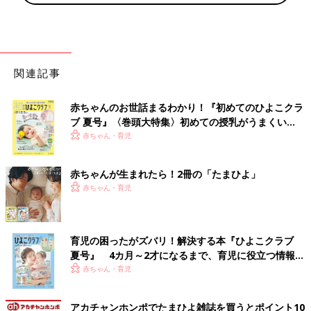
関連記事
赤ちゃんのお世話まるわかり！『初めてのひよこクラ
ブ 夏号』〈巻頭大特集〉初めての授乳がうまくい
く！ おっぱい・ミルクの基本と夏のトラブル 解決テ
赤ちゃん・育児
ク
赤ちゃんが生まれたら！2冊の「たまひよ」
赤ちゃん・育児
育児の困ったがズバリ！解決する本『ひよこクラブ
夏号』 4カ月～2才になるまで、育児に役立つ情報が
いっぱい！
赤ちゃん・育児
アカチャンホンポでたまひよ雑誌を買うとポイント10