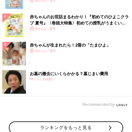
いっぱい！
赤ちゃん・育児
赤ちゃんのお世話まるわかり！『初めてのひよこクラ
ブ 夏号』〈巻頭大特集〉初めての授乳がうまくい
く！ おっぱい・ミルクの基本と夏のトラブル 解決テ
赤ちゃん・育児
ク
赤ちゃんが生まれたら！2冊の「たまひよ」
赤ちゃん・育児
お墓の撤去にいくらかかる？墓じまい費用
PR(くらしの話題)
Recommended by
ランキングをもっと見る