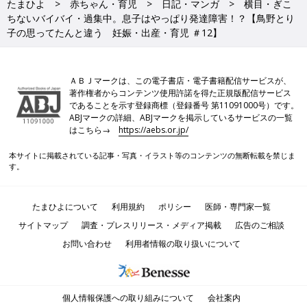
たまひよ
赤ちゃん・育児
日記・マンガ
横目・ぎこ
ちないバイバイ・過集中。息子はやっぱり発達障害！？【鳥野とり
子の思ってたんと違う 妊娠・出産・育児 ＃12】
ＡＢＪマークは、この電子書店・電子書籍配信サービスが、
著作権者からコンテンツ使用許諾を得た正規版配信サービス
であることを示す登録商標（登録番号 第11091000号）です。
ABJマークの詳細、ABJマークを掲示しているサービスの一覧
はこちら→
https://aebs.or.jp/
本サイトに掲載されている記事・写真・イラスト等のコンテンツの無断転載を禁じま
す。
たまひよについて
利用規約
ポリシー
医師・専門家一覧
サイトマップ
調査・プレスリリース・メディア掲載
広告のご相談
お問い合わせ
利用者情報の取り扱いについて
個人情報保護への取り組みについて
会社案内