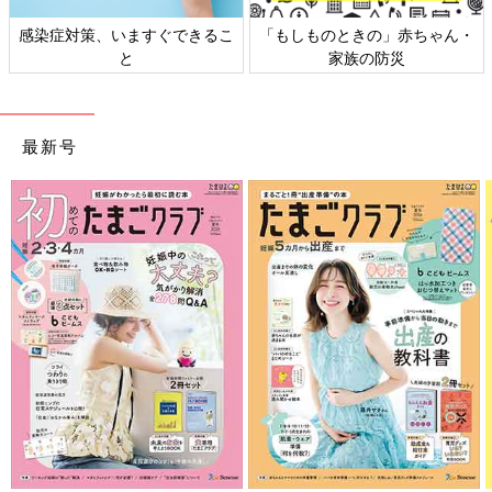
ものときの」赤ちゃん・
日本外来小児科学会リーフレッ
六星占術
家族の防災
ト検討会
最新号