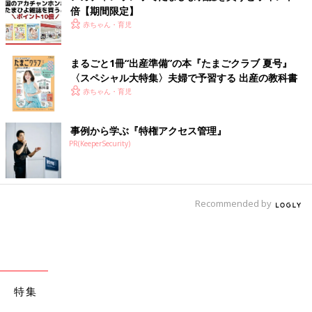
倍【期間限定】
赤ちゃん・育児
まるごと1冊“出産準備”の本『たまごクラブ 夏号』
〈スペシャル大特集〉夫婦で予習する 出産の教科書
赤ちゃん・育児
事例から学ぶ『特権アクセス管理』
PR(KeeperSecurity)
Recommended by
特集