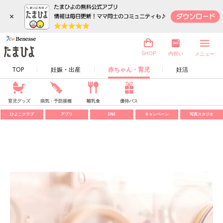
×
内祝い
SHOP
メニュー
TOP
妊娠・出産
赤ちゃん・育児
妊活
育児グッズ
病気・予防接種
離乳食
優待パス
ひよこクラブ
アプリ
SNS
キャンペーン
写真スタジオ