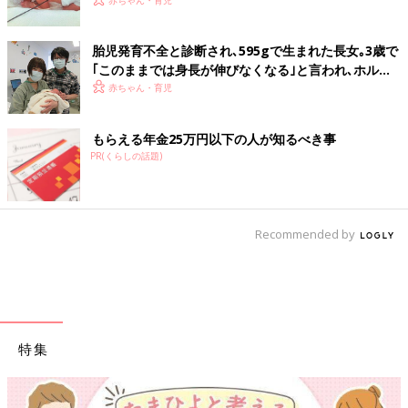
て過ごす」母の思い【極低出生体重児】
胎児発育不全と診断され､595gで生まれた長女｡3歳で
｢このままでは身長が伸びなくなる｣と言われ､ホルモ
ン注射治療を【低出生体重児】
赤ちゃん・育児
もらえる年金25万円以下の人が知るべき事
PR(くらしの話題)
Recommended by
特集