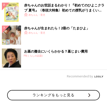
赤ちゃんのお世話まるわかり！『初めてのひよこクラ
ブ 夏号』〈巻頭大特集〉初めての授乳がうまくい
く！ おっぱい・ミルクの基本と夏のトラブル 解決テ
赤ちゃん・育児
ク
赤ちゃんが生まれたら！2冊の「たまひよ」
赤ちゃん・育児
お墓の撤去にいくらかかる？墓じまい費用
PR(くらしの話題)
Recommended by
ランキングをもっと見る