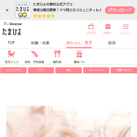
×
内祝い
SHOP
メニュー
TOP
妊娠・出産
赤ちゃん・育児
妊活
育児グッズ
病気・予防接種
離乳食
優待パス
ひよこクラブ
アプリ
SNS
キャンペーン
写真スタジオ