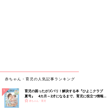
赤ちゃん・育児の人気記事ランキング
育児の困ったがズバリ！解決する本『ひよこクラブ
夏号』 4カ月～2才になるまで、育児に役立つ情報が
いっぱい！
赤ちゃん・育児