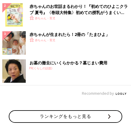
赤ちゃんのお世話まるわかり！『初めてのひよこクラ
ブ 夏号』〈巻頭大特集〉初めての授乳がうまくい
く！ おっぱい・ミルクの基本と夏のトラブル 解決テ
赤ちゃん・育児
ク
赤ちゃんが生まれたら！2冊の「たまひよ」
赤ちゃん・育児
お墓の撤去にいくらかかる？墓じまい費用
PR(くらしの話題)
Recommended by
ランキングをもっと見る