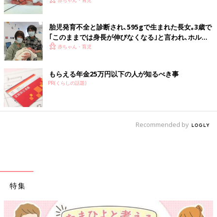
て過ごす」母の思い【極低出生体重児】
胎児発育不全と診断され､595gで生まれた長女｡3歳で
｢このままでは身長が伸びなくなる｣と言われ､ホルモ
ン注射治療を【低出生体重児】
赤ちゃん・育児
もらえる年金25万円以下の人が知るべき事
PR(くらしの話題)
Recommended by
特集