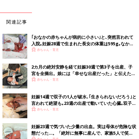
関連記事
｢おなかの赤ちゃんが病的に小さい｣と､突然言われて
入院｡妊娠28週で生まれた長女の体重は595g｡なかな
か会えない日々に涙した【低出生体重児】
赤ちゃん・育児
2カ月の絶対安静を経て妊娠30週で第3子を出産、子
宮を全摘出。娘には「幸せな出産だった」と伝えたい
【極低出生体重児】
赤ちゃん・育児
妊娠14週で双子の1人が破水､｢生きられないだろう｣と
言われて絶望も｡23週の出産で動いていた心臓｡双子の
生命力に涙した【低出生体重児】
赤ちゃん・育児
妊娠23週で気づいた少量の出血。実は母体が危険な状
態だった…。「絶対に無事に産んで、家族5人で笑っ
赤ちゃん・育児