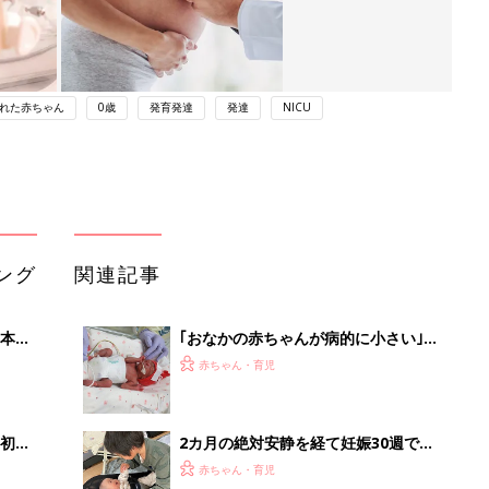
れた赤ちゃん
0歳
発育発達
発達
NICU
ング
関連記事
本
｢おなかの赤ちゃんが病的に小さい｣
2才
と､突然言われて入院｡妊娠28週で生ま
赤ちゃん・育児
いっ
れた長女の体重は595g｡なかなか会え
ない日々に涙した【低出生体重児】
初め
2カ月の絶対安静を経て妊娠30週で第
大特
3子を出産、子宮を全摘出。娘には
赤ちゃん・育児
 お
「幸せな出産だった」と伝えたい【極