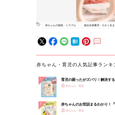
赤ちゃんの病気・トラブル
低出生体重児・小さく生ま
赤ちゃん・育児の人気記事ランキ
育児の困ったがズバリ！解決する
『ひよこクラブ 秋号』 4カ月～
赤ちゃん・育児
になるまで、育児に役立つ情報が
ぱい！
赤ちゃんのお世話まるわかり！『
てのひよこクラブ 夏号』〈巻頭
赤ちゃん・育児
集〉初めての授乳がうまくいく！