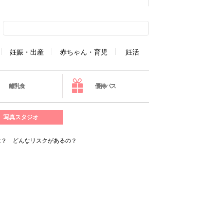
妊娠・出産
赤ちゃん・育児
妊活
離乳食
優待パス
写真スタジオ
は？ どんなリスクがあるの？