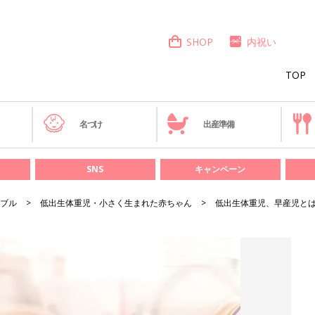
SHOP
内祝い
TOP
き
名づけ
出産準備
SNS
キャンペーン
ブル
低出生体重児・小さく生まれた赤ちゃん
低出生体重児、早産児と