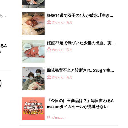
ブル
低出生体重児】
たま
妊娠14週で双子の1人が破水､｢生きら
れないだろう｣と言われて絶望も｡23週
赤ちゃん・育児
の出産で動いていた心臓｡双子の生命
力に涙した【低出生体重児】
妊娠23週で気づいた少量の出血。実は
るA
母体が危険な状態だった…。「絶対に
赤ちゃん・育児
い
無事に産んで、家族5人で笑って過ご
す」母の思い【極低出生体重児】
胎児発育不全と診断され､595gで生ま
れた長女｡3歳で｢このままでは身長が
赤ちゃん・育児
伸びなくなる｣と言われ､ホルモン注射
治療を【低出生体重児】
「今日の目玉商品は？」毎日変わるA
mazonタイムセールが見逃せない
PR（Amazon）