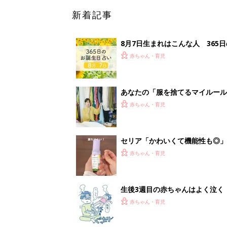
新着記事
8月7日生まれはこんな人 365
赤ちゃん・育児
あなたの「服を捨てるマイルー
スタイリストが喝！
赤ちゃん・育児
セリア「かわいくて機能性も◎」
赤ちゃん・育児
生後3週目の赤ちゃんはよく泣く
って本当？【専門家】
赤ちゃん・育児