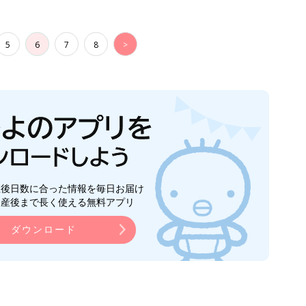
5
6
7
8
>
生後日数に合った情報を毎日お届け
ら産後まで長く使える無料アプリ
ダウンロード