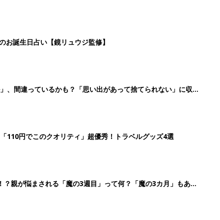
日のお誕生日占い【鏡リュウジ監修】
ル」、間違っているかも？「思い出があって捨てられない」に収納
「110円でこのクオリティ」超優秀！トラベルグッズ4選
！？親が悩まされる「魔の3週目」って何？「魔の3カ月」もある