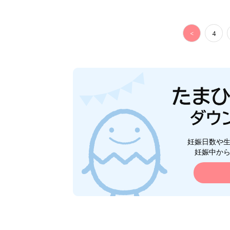
<
4
妊娠日数や
妊娠中か