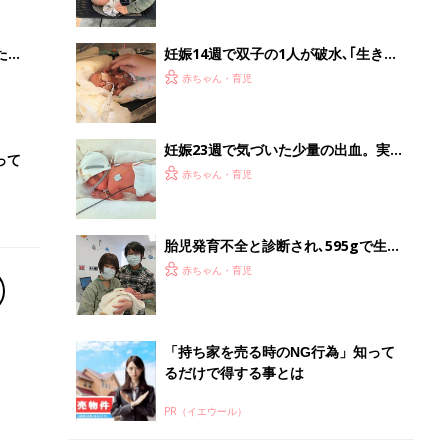
ブル
低出生体重児】
たま
妊娠14週で双子の1人が破水､｢生きら
れないだろう｣と言われて絶望も｡23週
赤ちゃん・育児
の出産で動いていた心臓｡双子の生命
力に涙した【低出生体重児】
妊娠23週で気づいた少量の出血。実は
って
母体が危険な状態だった…。「絶対に
赤ちゃん・育児
無事に産んで、家族5人で笑って過ご
す」母の思い【極低出生体重児】
胎児発育不全と診断され､595gで生ま
れた長女｡3歳で｢このままでは身長が
赤ちゃん・育児
伸びなくなる｣と言われ､ホルモン注射
治療を【低出生体重児】
「持ち家を売る時のNG行為」知って
るだけで得する事とは
PR（イエウール）