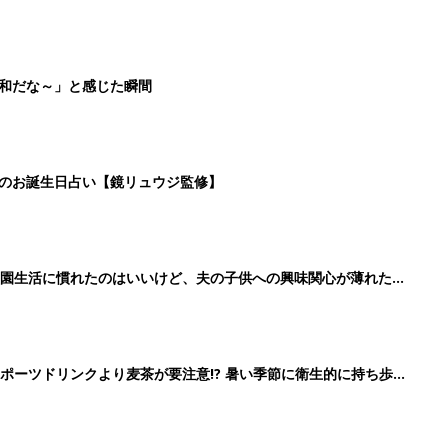
平和だな～」と感じた瞬間
日のお誕生日占い【鏡リュウジ監修】
育園生活に慣れたのはいいけど、夫の子供への興味関心が薄れた気
91』
ポーツドリンクより麦茶が要注意!? 暑い季節に衛生的に持ち歩
】