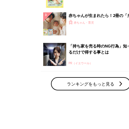
っぱい・ミルクの基本と夏のトラ
解決テク
赤ちゃんが生まれたら！2冊の「
ひよ」
赤ちゃん・育児
「持ち家を売る時のNG行為」知
るだけで得する事とは
PR（イエウール）
ランキングをもっと見る