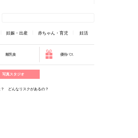
妊娠・出産
赤ちゃん・育児
妊活
離乳食
優待パス
写真スタジオ
は？ どんなリスクがあるの？