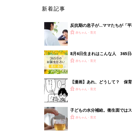
新着記事
反抗期の息子が...ママたちが「
赤ちゃん・育児
8月6日生まれはこんな人 365
赤ちゃん・育児
【漫画】あれ、どうして？ 保
がする……！『ふうふう子育て ＃
赤ちゃん・育児
子どもの水分補給。衛生面ではス
く3つのコツとは？【専門家監修
赤ちゃん・育児