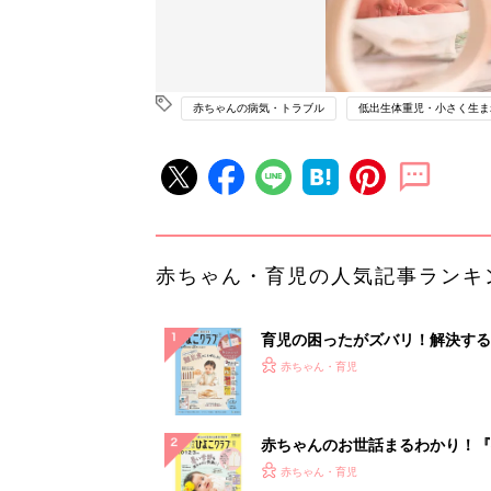
赤ちゃんの病気・トラブル
低出生体重児・小さく生ま
赤ちゃん・育児の人気記事ランキ
育児の困ったがズバリ！解決する
『ひよこクラブ 秋号』 4カ月～
赤ちゃん・育児
になるまで、育児に役立つ情報が
ぱい！
赤ちゃんのお世話まるわかり！『
てのひよこクラブ 夏号』〈巻頭
赤ちゃん・育児
集〉初めての授乳がうまくいく！