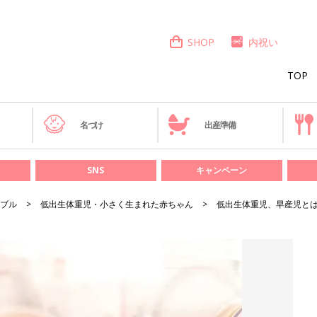
SHOP
内祝い
TOP
き
名づけ
出産準備
SNS
キャンペーン
ブル
低出生体重児・小さく生まれた赤ちゃん
低出生体重児、早産児と