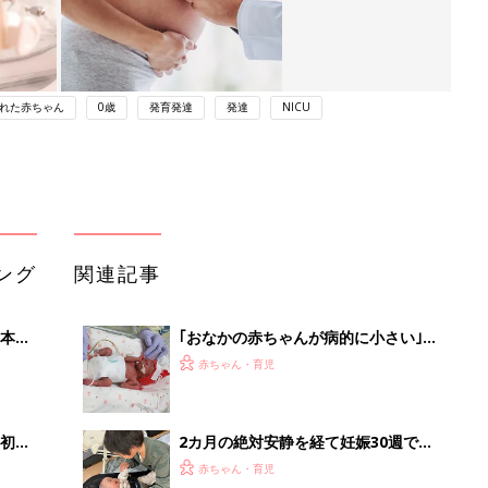
れた赤ちゃん
0歳
発育発達
発達
NICU
ング
関連記事
本
｢おなかの赤ちゃんが病的に小さい｣
2才
と､突然言われて入院｡妊娠28週で生ま
赤ちゃん・育児
いっ
れた長女の体重は595g｡なかなか会え
ない日々に涙した【低出生体重児】
初め
2カ月の絶対安静を経て妊娠30週で第
大特
3子を出産、子宮を全摘出。娘には
赤ちゃん・育児
 お
「幸せな出産だった」と伝えたい【極