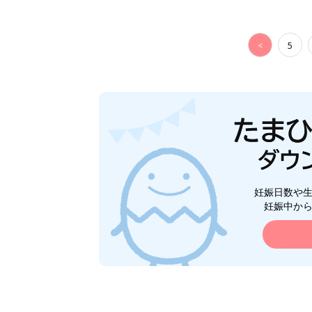
<
5
妊娠日数や
妊娠中か