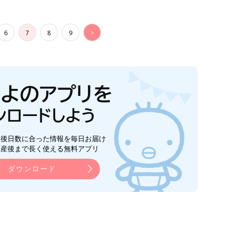
6
7
8
9
>
生後日数に合った情報を毎日お届け
ら産後まで長く使える無料アプリ
ダウンロード