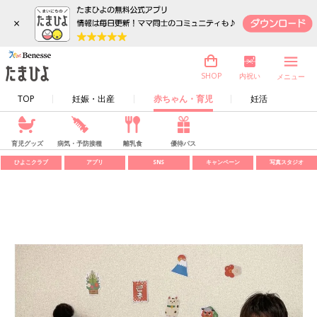
×
内祝い
SHOP
メニュー
TOP
妊娠・出産
赤ちゃん・育児
妊活
育児グッズ
病気・予防接種
離乳食
優待パス
ひよこクラブ
アプリ
SNS
キャンペーン
写真スタジオ