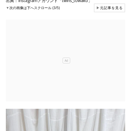
出典：Instagramアカウント「twins_towako」
▼
次の画像は下へスクロール (3/5)
▶
元記事を見る