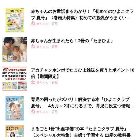
赤ちゃんのお世話まるわかり！『初めてのひよこクラ
ブ 夏号』〈巻頭大特集〉初めての授乳がうまくい
く！ おっぱい・ミルクの基本と夏のトラブル 解決テ
赤ちゃん・育児
ク
赤ちゃんが生まれたら！2冊の「たまひよ」
赤ちゃん・育児
アカチャンホンポでたまひよ雑誌を買うとポイント10
倍【期間限定】
赤ちゃん・育児
育児の困ったがズバリ！解決する本『ひよこクラブ
夏号』 4カ月～2才になるまで、育児に役立つ情報が
いっぱい！
赤ちゃん・育児
まるごと1冊“出産準備”の本『たまごクラブ 夏号』
〈スペシャル大特集〉夫婦で予習する 出産の教科書