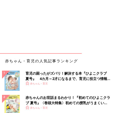
赤ちゃん・育児の人気記事ランキング
育児の困ったがズバリ！解決する本『ひよこクラブ
夏号』 4カ月～2才になるまで、育児に役立つ情報が
いっぱい！
赤ちゃん・育児
赤ちゃんのお世話まるわかり！『初めてのひよこクラ
ブ 夏号』〈巻頭大特集〉初めての授乳がうまくい
く！ おっぱい・ミルクの基本と夏のトラブル 解決テ
赤ちゃん・育児