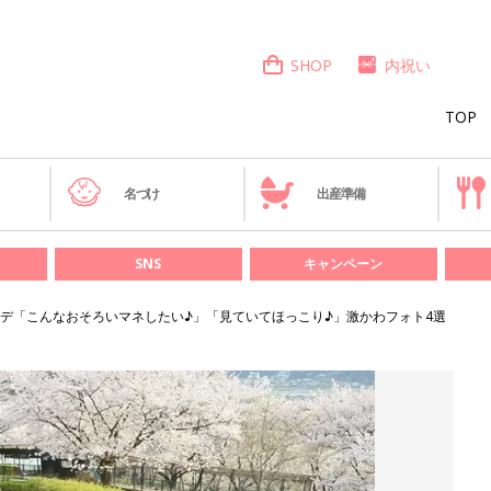
SHOP
内祝い
TOP
き
名づけ
出産準備
SNS
キャンペーン
デ「こんなおそろいマネしたい♪」「見ていてほっこり♪」激かわフォト4選