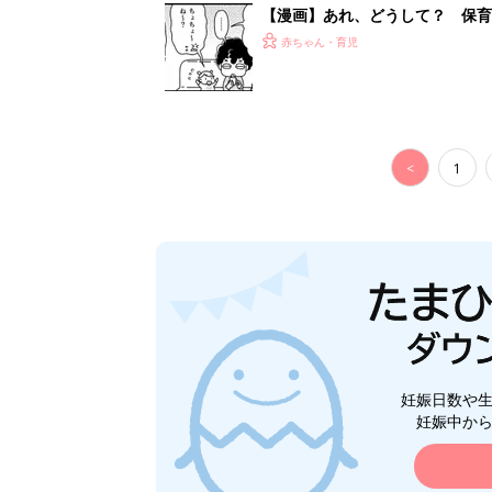
【漫画】あれ、どうして？ 保
がする……！『ふうふう子育て ＃
赤ちゃん・育児
<
1
妊娠日数や
妊娠中か