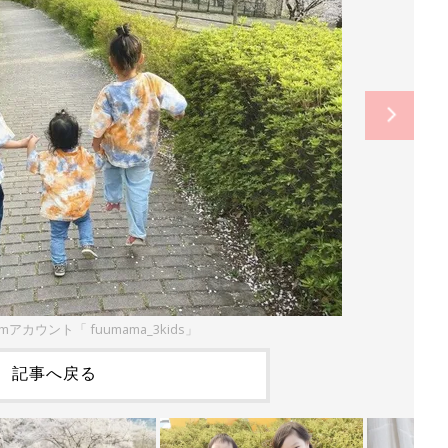
amアカウント「 fuumama_3kids」
記事へ戻る