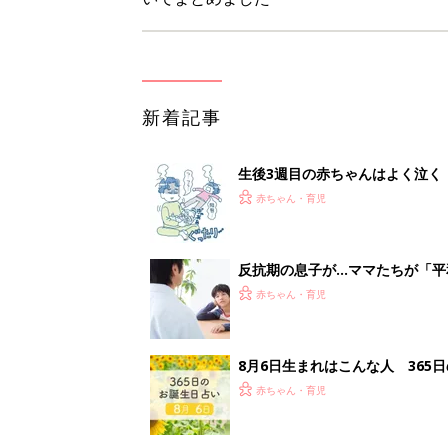
新着記事
生後3週目の赤ちゃんはよく泣く
って本当？【専門家】
赤ちゃん・育児
反抗期の息子が...ママたちが「
赤ちゃん・育児
8月6日生まれはこんな人 365
赤ちゃん・育児