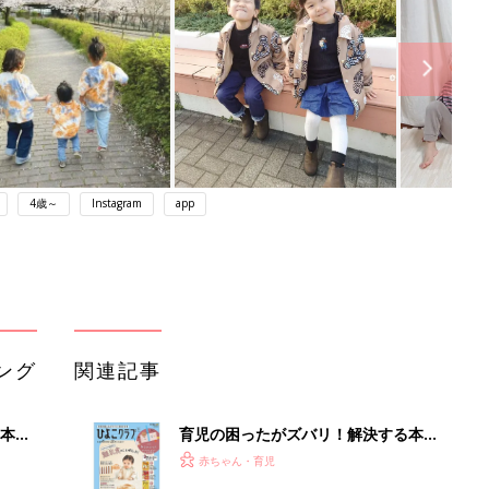
4歳～
Instagram
app
ング
関連記事
本
育児の困ったがズバリ！解決する本
2才
『ひよこクラブ 秋号』 4カ月～2才
赤ちゃん・育児
いっ
になるまで、育児に役立つ情報がいっ