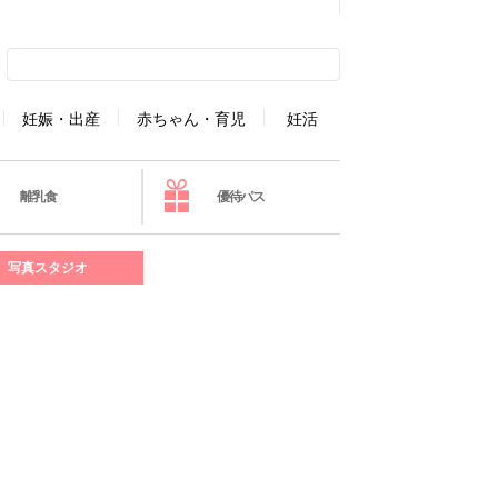
妊娠・出産
赤ちゃん・育児
妊活
離乳食
優待パス
写真スタジオ