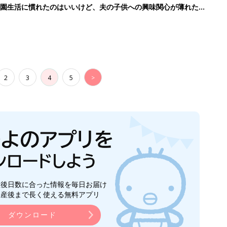
育園生活に慣れたのはいいけど、夫の子供への興味関心が薄れた気
91』
2
3
4
5
>
生後日数に合った情報を毎日お届け
ら産後まで長く使える無料アプリ
ダウンロード