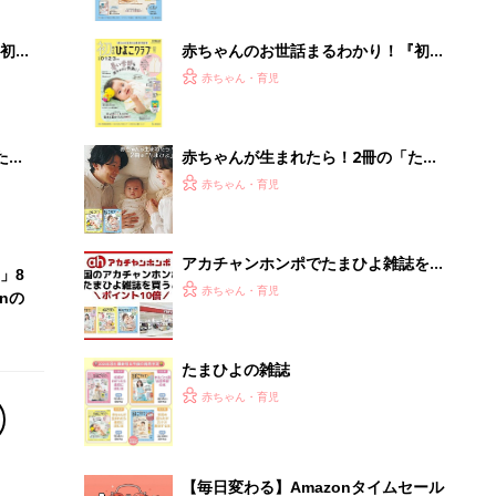
ぱい！
初め
赤ちゃんのお世話まるわかり！『初め
大特
てのひよこクラブ 夏号』〈巻頭大特
赤ちゃん・育児
 お
集〉初めての授乳がうまくいく！ お
ブル
っぱい・ミルクの基本と夏のトラブル
解決テク
たま
赤ちゃんが生まれたら！2冊の「たま
ひよ」
赤ちゃん・育児
アカチャンホンポでたまひよ雑誌を買
」8
うとポイント10倍【期間限定】
赤ちゃん・育児
nの
たまひよの雑誌
赤ちゃん・育児
【毎日変わる】Amazonタイムセール