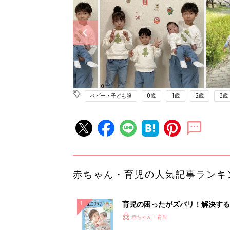
ベビー・子ども服
0歳
1歳
2歳
3歳
赤ちゃん・育児の人気記事ランキ
育児の困ったがズバリ！解決する
『ひよこクラブ 夏号』 4カ月～
赤ちゃん・育児
になるまで、育児に役立つ情報が