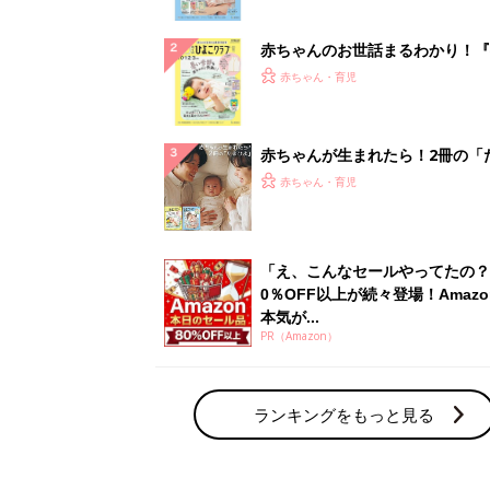
ぱい！
赤ちゃんのお世話まるわかり！『
てのひよこクラブ 夏号』〈巻頭
赤ちゃん・育児
集〉初めての授乳がうまくいく！
っぱい・ミルクの基本と夏のトラ
解決テク
赤ちゃんが生まれたら！2冊の「
ひよ」
赤ちゃん・育児
「え、こんなセールやってたの？
0％OFF以上が続々登場！Amazo
本気が...
PR（Amazon）
ランキングをもっと見る