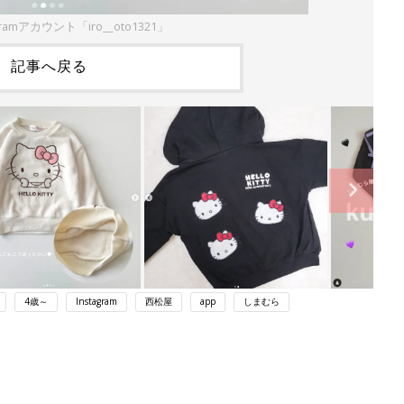
ramアカウント「iro__oto1321」
記事へ戻る
4歳～
Instagram
西松屋
app
しまむら