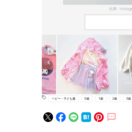
出典：Instag
ベビー・子ども服
0歳
1歳
2歳
3歳