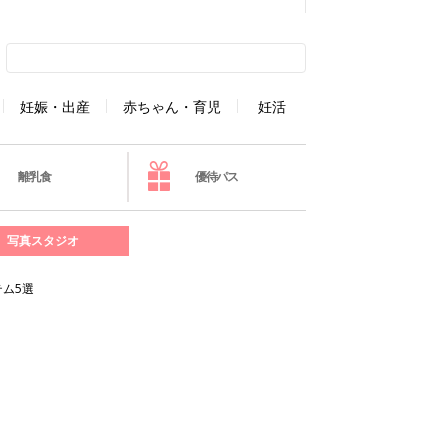
妊娠・出産
赤ちゃん・育児
妊活
離乳食
優待パス
写真スタジオ
ム5選