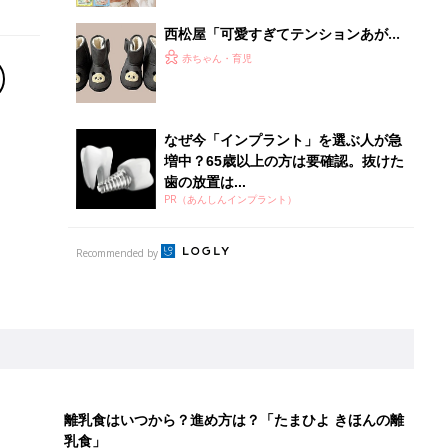
西松屋「可愛すぎてテンションあが
る」「機能性も◎」元子ども服販売員
赤ちゃん・育児
ライター厳選★冬小物4選
なぜ今「インプラント」を選ぶ人が急
増中？65歳以上の方は要確認。抜けた
歯の放置は...
PR（あんしんインプラント）
Recommended by
離乳食はいつから？進め方は？「たまひよ きほんの離
乳食」