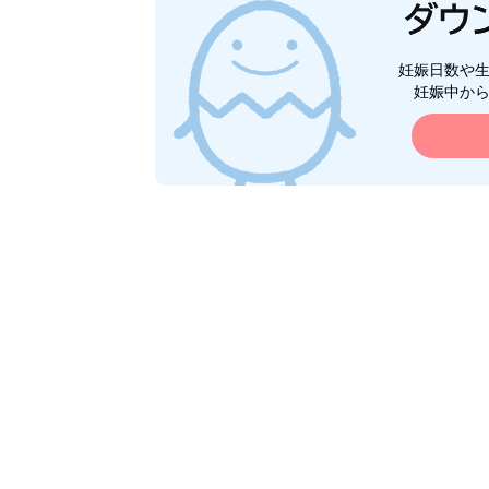
妊娠日数や
妊娠中か