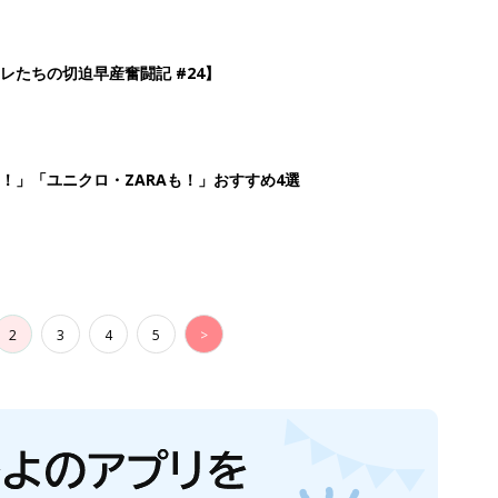
レたちの切迫早産奮闘記 #24】
！」「ユニクロ・ZARAも！」おすすめ4選
2
3
4
5
>