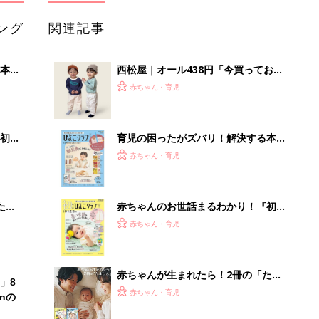
ング
関連記事
本
西松屋｜オール438円「今買っておく
2才
べき！」「保育園着にも◎」元子ども
赤ちゃん・育児
いっ
服販売員ライターが推す★長袖Tシャ
ツ5選
初め
育児の困ったがズバリ！解決する本
大特
『ひよこクラブ 秋号』 4カ月～2才
赤ちゃん・育児
 お
になるまで、育児に役立つ情報がいっ
ブル
ぱい！
たま
赤ちゃんのお世話まるわかり！『初め
てのひよこクラブ 夏号』〈巻頭大特
赤ちゃん・育児
集〉初めての授乳がうまくいく！ お
っぱい・ミルクの基本と夏のトラブル
解決テク
赤ちゃんが生まれたら！2冊の「たま
」8
ひよ」
赤ちゃん・育児
nの