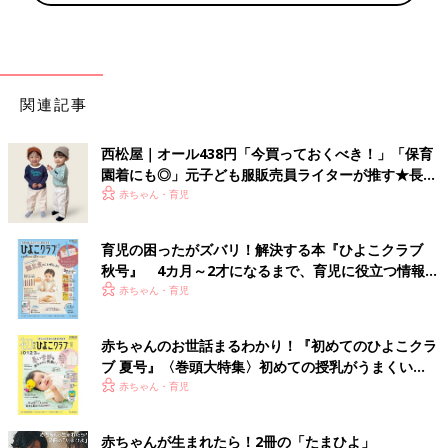
関連記事
西松屋｜オール438円「今買っておくべき！」「保育
園着にも◎」元子ども服販売員ライターが推す★長袖
Tシャツ5選
赤ちゃん・育児
育児の困ったがズバリ！解決する本『ひよこクラブ
秋号』 4カ月～2才になるまで、育児に役立つ情報が
いっぱい！
赤ちゃん・育児
赤ちゃんのお世話まるわかり！『初めてのひよこクラ
ブ 夏号』〈巻頭大特集〉初めての授乳がうまくい
く！ おっぱい・ミルクの基本と夏のトラブル 解決テ
赤ちゃん・育児
ク
赤ちゃんが生まれたら！2冊の「たまひよ」