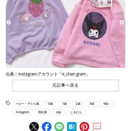
出典：Instagramアカウント「e_chan.gram」
元記事へ戻る
ベビー・子ども服
0歳
1歳
2歳
3歳
4歳～
Instagram
西松屋
app
しまむら