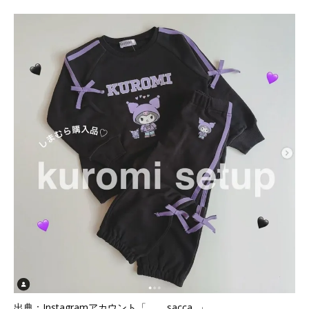
出典：Instagramアカウント「_____sacca._」