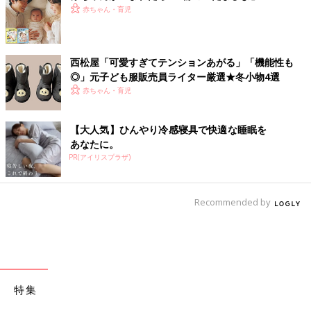
赤ちゃん・育児
西松屋「可愛すぎてテンションあがる」「機能性も
◎」元子ども服販売員ライター厳選★冬小物4選
赤ちゃん・育児
【大人気】ひんやり冷感寝具で快適な睡眠を
あなたに。
PR(アイリスプラザ)
Recommended by
特集