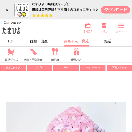
×
内祝い
SHOP
メニュー
TOP
妊娠・出産
赤ちゃん・育児
妊活
育児グッズ
病気・予防接種
離乳食
優待パス
ひよこクラブ
アプリ
SNS
キャンペーン
写真スタジオ