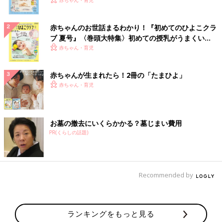
いっぱい！
赤ちゃん・育児
赤ちゃんのお世話まるわかり！『初めてのひよこクラ
ブ 夏号』〈巻頭大特集〉初めての授乳がうまくい
く！ おっぱい・ミルクの基本と夏のトラブル 解決テ
赤ちゃん・育児
ク
赤ちゃんが生まれたら！2冊の「たまひよ」
赤ちゃん・育児
お墓の撤去にいくらかかる？墓じまい費用
PR(くらしの話題)
Recommended by
ランキングをもっと見る