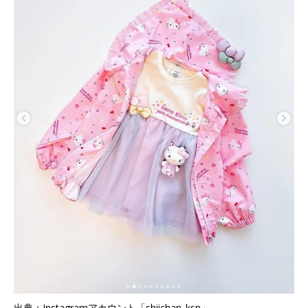
出典：Instagramアカウント「shiichan_ksn」