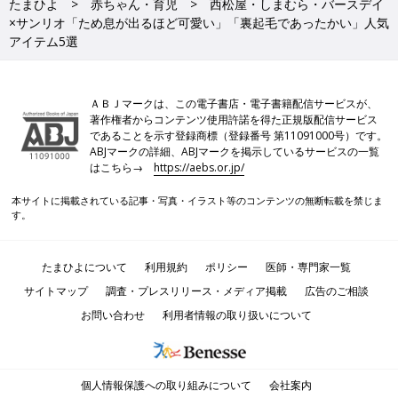
たまひよ
赤ちゃん・育児
西松屋・しまむら・バースデイ
×サンリオ「ため息が出るほど可愛い」「裏起毛であったかい」人気
アイテム5選
ＡＢＪマークは、この電子書店・電子書籍配信サービスが、
著作権者からコンテンツ使用許諾を得た正規版配信サービス
であることを示す登録商標（登録番号 第11091000号）です。
ABJマークの詳細、ABJマークを掲示しているサービスの一覧
はこちら→
https://aebs.or.jp/
本サイトに掲載されている記事・写真・イラスト等のコンテンツの無断転載を禁じま
す。
たまひよについて
利用規約
ポリシー
医師・専門家一覧
サイトマップ
調査・プレスリリース・メディア掲載
広告のご相談
お問い合わせ
利用者情報の取り扱いについて
個人情報保護への取り組みについて
会社案内