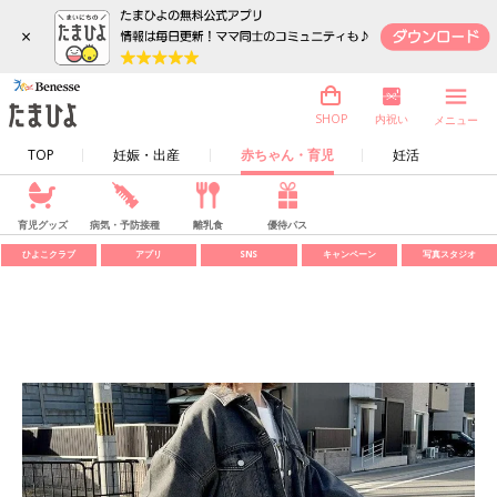
×
内祝い
SHOP
メニュー
TOP
妊娠・出産
赤ちゃん・育児
妊活
育児グッズ
病気・予防接種
離乳食
優待パス
ひよこクラブ
アプリ
SNS
キャンペーン
写真スタジオ