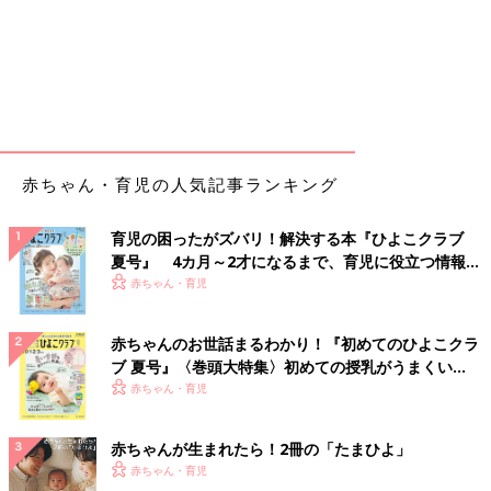
赤ちゃん・育児の人気記事ランキング
育児の困ったがズバリ！解決する本『ひよこクラブ
夏号』 4カ月～2才になるまで、育児に役立つ情報が
いっぱい！
赤ちゃん・育児
赤ちゃんのお世話まるわかり！『初めてのひよこクラ
ブ 夏号』〈巻頭大特集〉初めての授乳がうまくい
く！ おっぱい・ミルクの基本と夏のトラブル 解決テ
赤ちゃん・育児
ク
赤ちゃんが生まれたら！2冊の「たまひよ」
赤ちゃん・育児