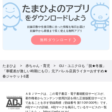
妊娠日数や生後日数に合った情報を毎日お届け
妊娠中から産後まで長く使える無料アプリ
無料ダウンロード
たまひよ
赤ちゃん・育児
GU・ユニクロも「脱★冬服」
「寒暖差が激しい時期にも◎」元アパレル店員ライターおすすめ★
春ジャケット6選
ＡＢＪマークは、この電子書店・電子書籍配信サービスが、
著作権者からコンテンツ使用許諾を得た正規版配信サービス
であることを示す登録商標（登録番号 第11091000号）です。
ABJマークの詳細、ABJマークを掲示しているサービスの一覧
はこちら→
https://aebs.or.jp/