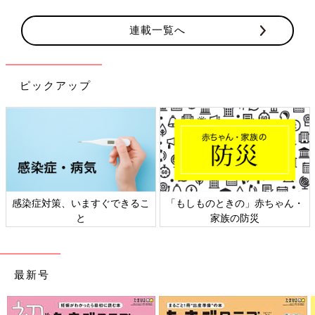
連載一覧へ
ピックアップ
できるこ
「もしものときの」赤ちゃん・
日本外来小児科学会リ
家族の防災
ト検討会
最新号