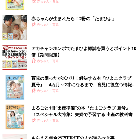
く！ おっぱい・ミルクの基本と夏のトラブル 解決テ
赤ちゃん・育児
ク
赤ちゃんが生まれたら！2冊の「たまひよ」
赤ちゃん・育児
アカチャンホンポでたまひよ雑誌を買うとポイント10
倍【期間限定】
赤ちゃん・育児
育児の困ったがズバリ！解決する本『ひよこクラブ
夏号』 4カ月～2才になるまで、育児に役立つ情報が
いっぱい！
赤ちゃん・育児
まるごと1冊“出産準備”の本『たまごクラブ 夏号』
〈スペシャル大特集〉夫婦で予習する 出産の教科書
赤ちゃん・育児
もらえる年金25万円以下の人が知るべき事