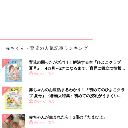
赤ちゃん・育児の人気記事ランキング
育児の困ったがズバリ！解決する本『ひよこクラブ
夏号』 4カ月～2才になるまで、育児に役立つ情報が
いっぱい！
赤ちゃん・育児
赤ちゃんのお世話まるわかり！『初めてのひよこクラ
ブ 夏号』〈巻頭大特集〉初めての授乳がうまくい
く！ おっぱい・ミルクの基本と夏のトラブル 解決テ
赤ちゃん・育児
ク
赤ちゃんが生まれたら！2冊の「たまひよ」
赤ちゃん・育児