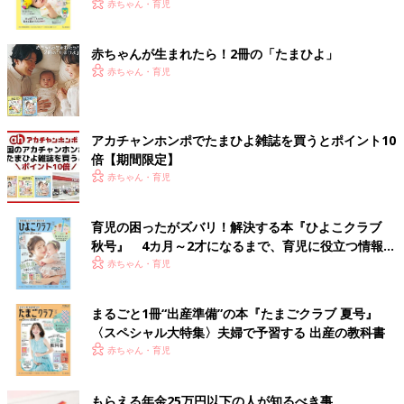
く！ おっぱい・ミルクの基本と夏のトラブル 解決テ
赤ちゃん・育児
ク
赤ちゃんが生まれたら！2冊の「たまひよ」
赤ちゃん・育児
アカチャンホンポでたまひよ雑誌を買うとポイント10
倍【期間限定】
赤ちゃん・育児
育児の困ったがズバリ！解決する本『ひよこクラブ
秋号』 4カ月～2才になるまで、育児に役立つ情報が
いっぱい！
赤ちゃん・育児
まるごと1冊“出産準備”の本『たまごクラブ 夏号』
〈スペシャル大特集〉夫婦で予習する 出産の教科書
赤ちゃん・育児
もらえる年金25万円以下の人が知るべき事