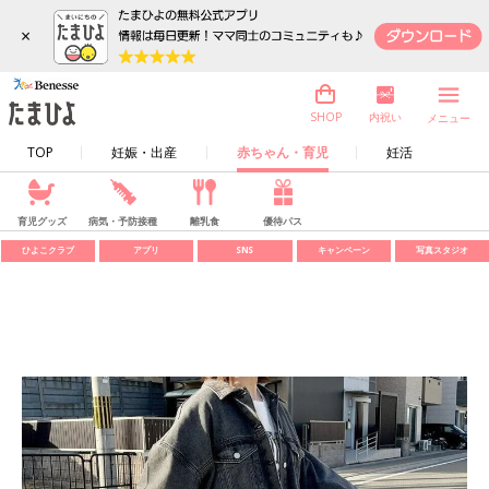
×
内祝い
SHOP
メニュー
TOP
妊娠・出産
赤ちゃん・育児
妊活
育児グッズ
病気・予防接種
離乳食
優待パス
ひよこクラブ
アプリ
SNS
キャンペーン
写真スタジオ