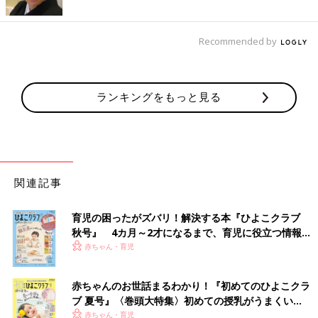
Recommended by
ランキングをもっと見る
関連記事
育児の困ったがズバリ！解決する本『ひよこクラブ
秋号』 4カ月～2才になるまで、育児に役立つ情報が
いっぱい！
赤ちゃん・育児
赤ちゃんのお世話まるわかり！『初めてのひよこクラ
ブ 夏号』〈巻頭大特集〉初めての授乳がうまくい
く！ おっぱい・ミルクの基本と夏のトラブル 解決テ
赤ちゃん・育児