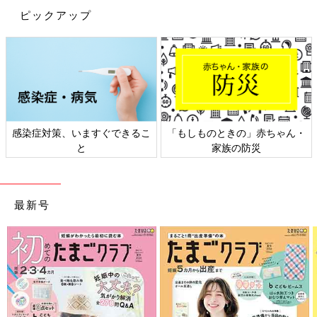
ピックアップ
日本外来小児科学会リーフレッ
六星占術 細木かおりさんの人生
ト検討会
相談
最新号