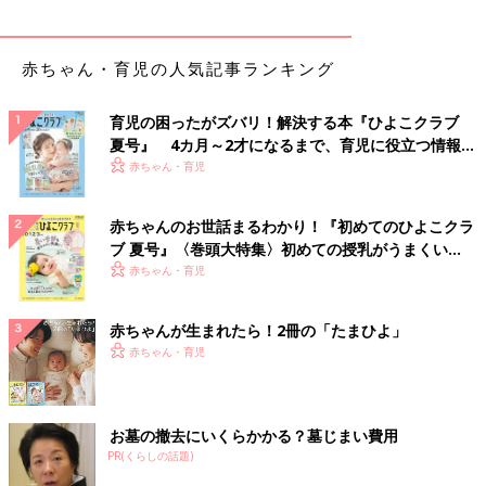
赤ちゃん・育児の人気記事ランキング
育児の困ったがズバリ！解決する本『ひよこクラブ
夏号』 4カ月～2才になるまで、育児に役立つ情報が
いっぱい！
赤ちゃん・育児
赤ちゃんのお世話まるわかり！『初めてのひよこクラ
ブ 夏号』〈巻頭大特集〉初めての授乳がうまくい
く！ おっぱい・ミルクの基本と夏のトラブル 解決テ
赤ちゃん・育児
ク
赤ちゃんが生まれたら！2冊の「たまひよ」
赤ちゃん・育児
お墓の撤去にいくらかかる？墓じまい費用
PR(くらしの話題)