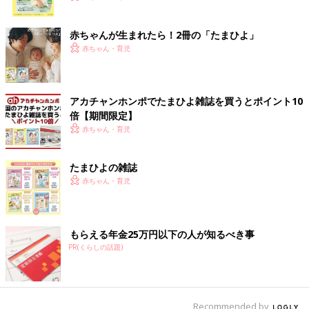
ク
赤ちゃんが生まれたら！2冊の「たまひよ」
赤ちゃん・育児
アカチャンホンポでたまひよ雑誌を買うとポイント10
倍【期間限定】
赤ちゃん・育児
たまひよの雑誌
赤ちゃん・育児
もらえる年金25万円以下の人が知るべき事
PR(くらしの話題)
Recommended by