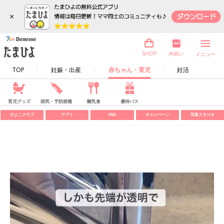
×
内祝い
SHOP
メニュー
TOP
妊娠・出産
赤ちゃん・育児
妊活
育児グッズ
病気・予防接種
離乳食
優待パス
ひよこクラブ
アプリ
SNS
キャンペーン
写真スタジオ