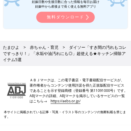
妊娠日数や生後日数に合った情報を毎日お届け
妊娠中から産後まで長く使える無料アプリ
無料ダウンロード
たまひよ
赤ちゃん・育児
ダイソー「すき間の汚れもコレ
ですっきり！」「水垢や油汚れにも◎」超使える★キッチン掃除ア
イテム5選
ＡＢＪマークは、この電子書店・電子書籍配信サービスが、
著作権者からコンテンツ使用許諾を得た正規版配信サービス
であることを示す登録商標（登録番号 第11091000号）です。
ABJマークの詳細、ABJマークを掲示しているサービスの一覧
はこちら→
https://aebs.or.jp/
本サイトに掲載されている記事・写真・イラスト等のコンテンツの無断転載を禁じま
す。