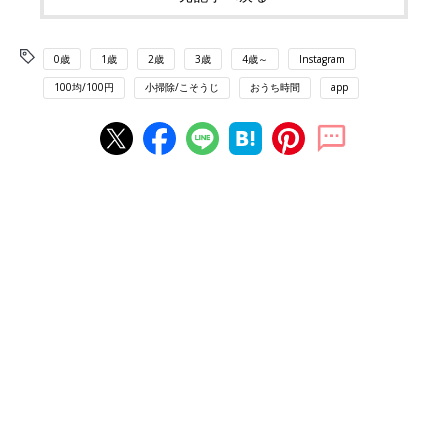
0歳
1歳
2歳
3歳
4歳～
Instagram
100均/100円
小掃除/こそうじ
おうち時間
app