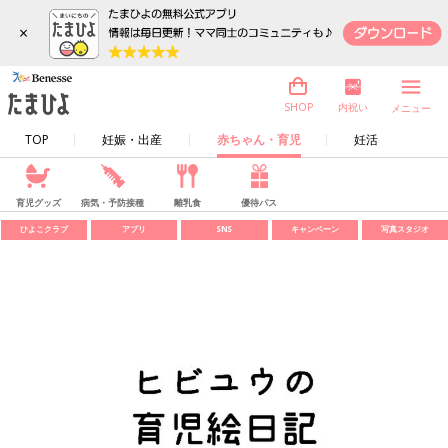
×
内祝い
SHOP
メニュー
TOP
妊娠・出産
赤ちゃん・育児
妊活
育児グッズ
病気・予防接種
離乳食
優待パス
ひよこクラブ
アプリ
SNS
キャンペーン
写真スタジオ