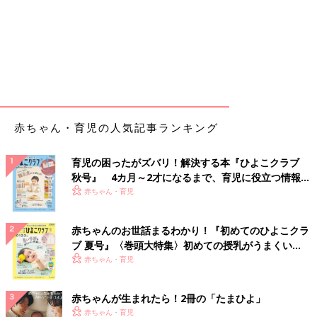
赤ちゃん・育児の人気記事ランキング
育児の困ったがズバリ！解決する本『ひよこクラブ
秋号』 4カ月～2才になるまで、育児に役立つ情報が
いっぱい！
赤ちゃん・育児
赤ちゃんのお世話まるわかり！『初めてのひよこクラ
ブ 夏号』〈巻頭大特集〉初めての授乳がうまくい
く！ おっぱい・ミルクの基本と夏のトラブル 解決テ
赤ちゃん・育児
ク
赤ちゃんが生まれたら！2冊の「たまひよ」
赤ちゃん・育児