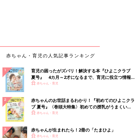
赤ちゃん・育児の人気記事ランキング
育児の困ったがズバリ！解決する本『ひよこクラブ
夏号』 4カ月～2才になるまで、育児に役立つ情報が
いっぱい！
赤ちゃん・育児
赤ちゃんのお世話まるわかり！『初めてのひよこクラ
ブ 夏号』〈巻頭大特集〉初めての授乳がうまくい
く！ おっぱい・ミルクの基本と夏のトラブル 解決テ
赤ちゃん・育児
ク
赤ちゃんが生まれたら！2冊の「たまひよ」
赤ちゃん・育児