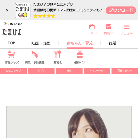
×
内祝い
SHOP
メニュー
TOP
妊娠・出産
赤ちゃん・育児
妊活
育児グッズ
病気・予防接種
離乳食
優待パス
ひよこクラブ
アプリ
SNS
キャンペーン
写真スタジオ