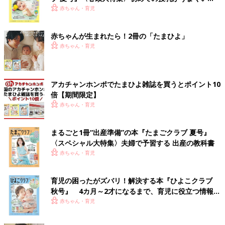
く！ おっぱい・ミルクの基本と夏のトラブル 解決テ
赤ちゃん・育児
ク
赤ちゃんが生まれたら！2冊の「たまひよ」
赤ちゃん・育児
アカチャンホンポでたまひよ雑誌を買うとポイント10
倍【期間限定】
赤ちゃん・育児
まるごと1冊“出産準備”の本『たまごクラブ 夏号』
〈スペシャル大特集〉夫婦で予習する 出産の教科書
赤ちゃん・育児
育児の困ったがズバリ！解決する本『ひよこクラブ
秋号』 4カ月～2才になるまで、育児に役立つ情報が
いっぱい！
赤ちゃん・育児