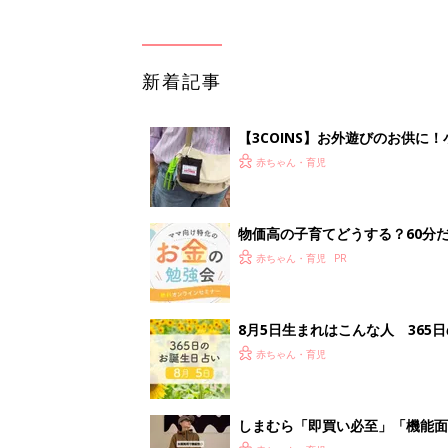
新着記事
【3COINS】お外遊びのお供
ート」
赤ちゃん・育児
物価高の子育てどうする？60分
赤ちゃん・育児
8月5日生まれはこんな人 365
赤ちゃん・育児
しまむら「即買い必至」「機能面