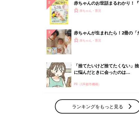
赤ちゃんのお世話まるわかり！『
てのひよこクラブ 夏号』〈巻頭
赤ちゃん・育児
集〉初めての授乳がうまくいく！
っぱい・ミルクの基本と夏のトラ
解決テク
赤ちゃんが生まれたら！2冊の「
ひよ」
赤ちゃん・育児
「捨てたいけど捨てたくない」捨
に悩んだときに会ったのは…
PR（UR都市機構）
ランキングをもっと見る