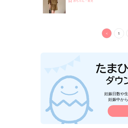
赤ちゃん・育児
<
1
妊娠日数や
妊娠中か