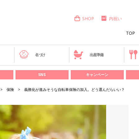
SHOP
内祝い
TOP
き
名づけ
出産準備
SNS
キャンペーン
保険
義務化が進みそうな自転車保険の加入。どう選んだらいい？