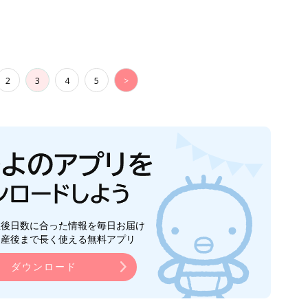
2
3
4
5
>
生後日数に合った情報を毎日お届け
ら産後まで長く使える無料アプリ
ダウンロード