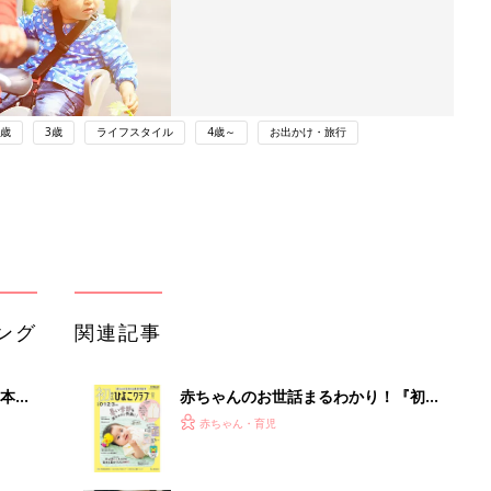
2歳
3歳
ライフスタイル
4歳～
お出かけ・旅行
ング
関連記事
本
赤ちゃんのお世話まるわかり！『初め
2才
てのひよこクラブ 夏号』〈巻頭大特
赤ちゃん・育児
いっ
集〉初めての授乳がうまくいく！ お
っぱい・ミルクの基本と夏のトラブル
解決テク