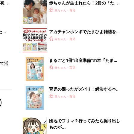
初め
赤ちゃんが生まれたら！2冊の「たま
大特
ひよ」
赤ちゃん・育児
 お
ブル
たま
アカチャンホンポでたまひよ雑誌を買
うとポイント10倍【期間限定】
赤ちゃん・育児
まるごと1冊“出産準備”の本『たまご
て活
クラブ 夏号』〈スペシャル大特集〉
赤ちゃん・育児
夫婦で予習する 出産の教科書
育児の困ったがズバリ！解決する本
『ひよこクラブ 夏号』 4カ月～2才
赤ちゃん・育児
になるまで、育児に役立つ情報がいっ
ぱい！
団地でフリマ？行ってみたら掘り出し
ものが…