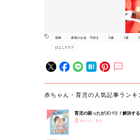
保険
産後のお金・手続き
0歳
1歳
ひよこクラブ
赤ちゃん・育児の人気記事ランキ
育児の困ったがズバリ！解決する
『ひよこクラブ 夏号』 4カ月～
赤ちゃん・育児
になるまで、育児に役立つ情報が
ぱい！