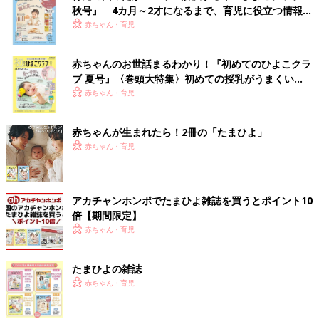
秋号』 4カ月～2才になるまで、育児に役立つ情報が
いっぱい！
赤ちゃん・育児
赤ちゃんのお世話まるわかり！『初めてのひよこクラ
ブ 夏号』〈巻頭大特集〉初めての授乳がうまくい
く！ おっぱい・ミルクの基本と夏のトラブル 解決テ
赤ちゃん・育児
ク
赤ちゃんが生まれたら！2冊の「たまひよ」
赤ちゃん・育児
アカチャンホンポでたまひよ雑誌を買うとポイント10
倍【期間限定】
赤ちゃん・育児
たまひよの雑誌
赤ちゃん・育児