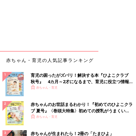
赤ちゃん・育児の人気記事ランキング
育児の困ったがズバリ！解決する本『ひよこクラブ
秋号』 4カ月～2才になるまで、育児に役立つ情報が
いっぱい！
赤ちゃん・育児
赤ちゃんのお世話まるわかり！『初めてのひよこクラ
ブ 夏号』〈巻頭大特集〉初めての授乳がうまくい
く！ おっぱい・ミルクの基本と夏のトラブル 解決テ
赤ちゃん・育児
ク
赤ちゃんが生まれたら！2冊の「たまひよ」