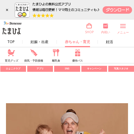
×
内祝い
SHOP
メニュー
TOP
妊娠・出産
赤ちゃん・育児
妊活
育児グッズ
病気・予防接種
離乳食
優待パス
ひよこクラブ
アプリ
SNS
キャンペーン
写真スタジオ