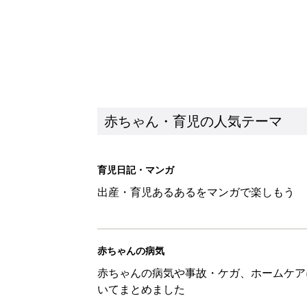
赤ちゃんの病気
赤ちゃんの病気や事故・ケガ、ホームケア
いてまとめました
新着記事
大人サンダル「サッと履きやすい
赤ちゃん・育児
子どもの水難事故は、7歳・14
まねく【専門家】
赤ちゃん・育児