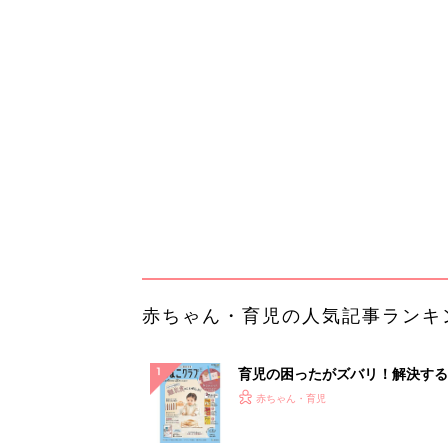
育児の困ったがズバリ！解決する
『ひよこクラブ 秋号』 4カ月～
赤ちゃん・育児
になるまで、育児に役立つ情報が
ぱい！
赤ちゃんのお世話まるわかり！『
てのひよこクラブ 夏号』〈巻頭
赤ちゃん・育児
集〉初めての授乳がうまくいく！
っぱい・ミルクの基本と夏のトラ
解決テク
赤ちゃんが生まれたら！2冊の「
ひよ」
赤ちゃん・育児
「え、こんなセールやってたの？
0％OFF以上が続々登場！Amazo
本気が...
PR（Amazon）