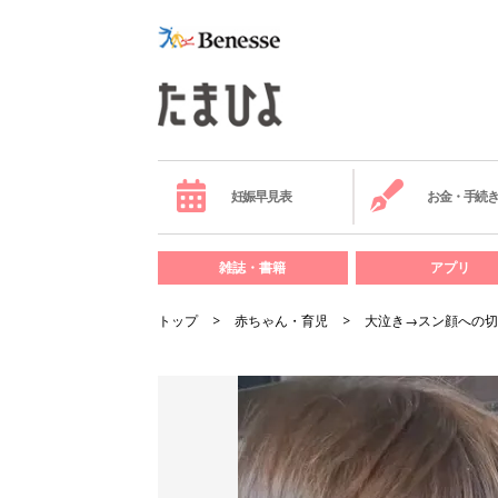
妊娠早見表
お金・手続
雑誌・書籍
アプリ
トップ
赤ちゃん・育児
大泣き→スン顔への切