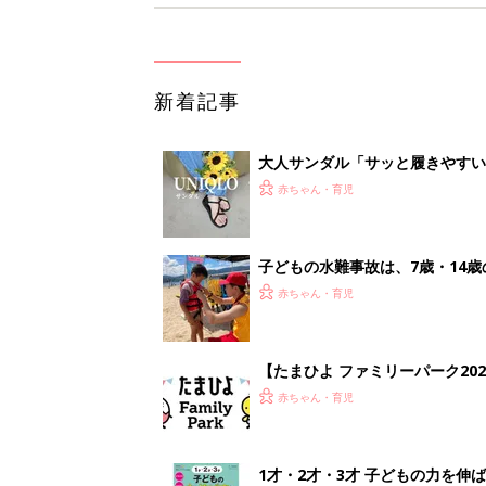
【たまひよ ファミリーパーク20
赤ちゃん・育児
1才・2才・3才 子どもの力を伸
赤ちゃん・育児
<
1