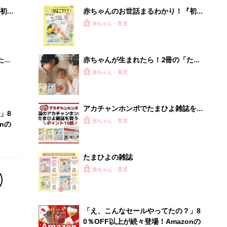
赤ちゃん・育児
「え、こんなセールやってたの？」8
0％OFF以上が続々登場！Amazonの
本気が...
PR（Amazon）
Recommended by
離乳食はいつから？進め方は？「たまひよ きほんの離
乳食」
授乳の悩みや初めての離乳食作りに役立つ