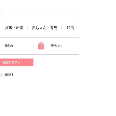
妊娠・出産
赤ちゃん・育児
妊活
離乳食
優待パス
写真スタジオ
ズり動画】