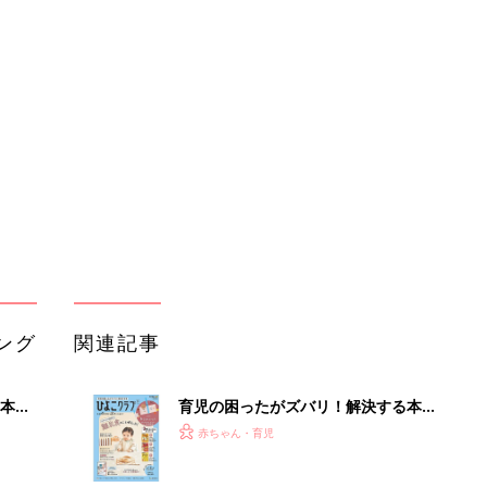
本
育児の困ったがズバリ！解決する本
2才
『ひよこクラブ 秋号』 4カ月～2才
赤ちゃん・育児
いっ
になるまで、育児に役立つ情報がいっ
ぱい！
初め
赤ちゃんのお世話まるわかり！『初め
大特
てのひよこクラブ 夏号』〈巻頭大特
赤ちゃん・育児
 お
集〉初めての授乳がうまくいく！ お
ブル
っぱい・ミルクの基本と夏のトラブル
解決テク
たま
赤ちゃんが生まれたら！2冊の「たま
ひよ」
赤ちゃん・育児
アカチャンホンポでたまひよ雑誌を買
」8
うとポイント10倍【期間限定】
赤ちゃん・育児
nの
たまひよの雑誌