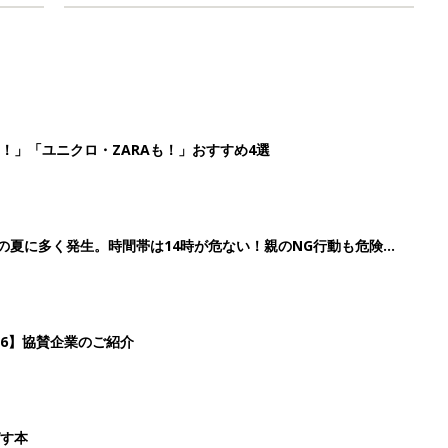
26】協賛企業のご紹介
ばす本
2
3
4
5
>