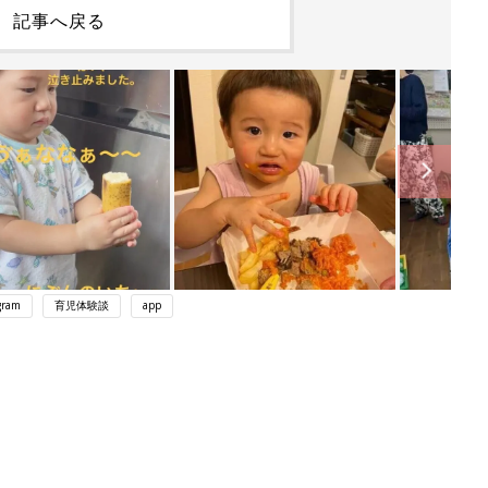
記事へ戻る
gram
育児体験談
app
ング
関連記事