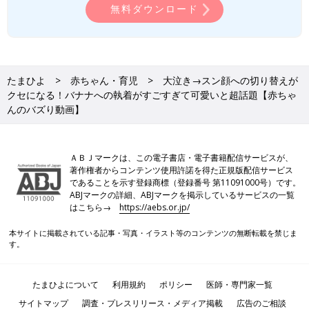
無料ダウンロード
たまひよ
赤ちゃん・育児
大泣き→スン顔への切り替えが
クセになる！バナナへの執着がすごすぎて可愛いと超話題【赤ちゃ
んのバズり動画】
ＡＢＪマークは、この電子書店・電子書籍配信サービスが、
著作権者からコンテンツ使用許諾を得た正規版配信サービス
であることを示す登録商標（登録番号 第11091000号）です。
ABJマークの詳細、ABJマークを掲示しているサービスの一覧
はこちら→
https://aebs.or.jp/
本サイトに掲載されている記事・写真・イラスト等のコンテンツの無断転載を禁じま
す。
たまひよについて
利用規約
ポリシー
医師・専門家一覧
サイトマップ
調査・プレスリリース・メディア掲載
広告のご相談