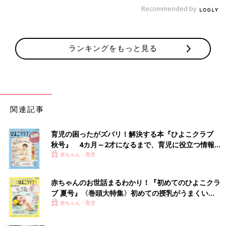
Recommended by
ランキングをもっと見る
関連記事
育児の困ったがズバリ！解決する本『ひよこクラブ
秋号』 4カ月～2才になるまで、育児に役立つ情報が
いっぱい！
赤ちゃん・育児
赤ちゃんのお世話まるわかり！『初めてのひよこクラ
ブ 夏号』〈巻頭大特集〉初めての授乳がうまくい
く！ おっぱい・ミルクの基本と夏のトラブル 解決テ
赤ちゃん・育児
ク