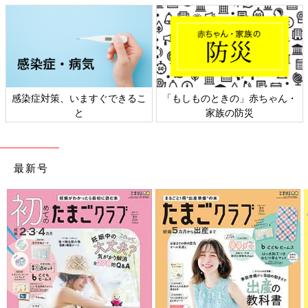
ときの」赤ちゃん・
日本外来小児科学会リーフレッ
六星占術 細
家族の防災
ト検討会
最新号