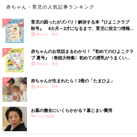
赤ちゃん・育児の人気記事ランキング
育児の困ったがズバリ！解決する本『ひよこクラブ
秋号』 4カ月～2才になるまで、育児に役立つ情報が
いっぱい！
赤ちゃん・育児
赤ちゃんのお世話まるわかり！『初めてのひよこクラ
ブ 夏号』〈巻頭大特集〉初めての授乳がうまくい
く！ おっぱい・ミルクの基本と夏のトラブル 解決テ
赤ちゃん・育児
ク
赤ちゃんが生まれたら！2冊の「たまひよ」
赤ちゃん・育児
お墓の撤去にいくらかかる？墓じまい費用
PR(くらしの話題)