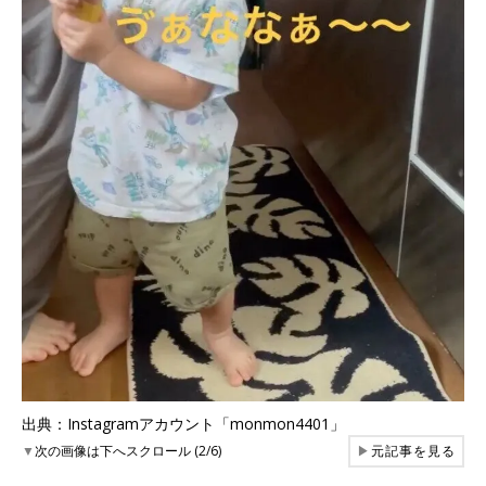
出典：Instagramアカウント「monmon4401」
▼
次の画像は下へスクロール (2/6)
▶
元記事を見る