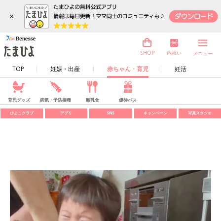
×
内祝い
SHOP
メニュー
TOP
妊娠・出産
赤ちゃん・育児
妊活
育児グッズ
病気・予防接種
離乳食
優待パス
ひよこクラブ
アプリ
SNS
キャンペーン
写真スタジオ