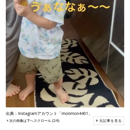
出典：Instagramアカウント「monmon4401」
▼
次の画像は下へスクロール (2/6)
▶
元記事を見る