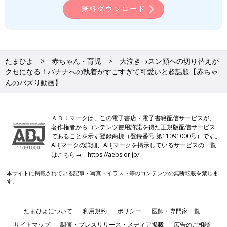
無料ダウンロード
たまひよ
赤ちゃん・育児
大泣き→スン顔への切り替えが
クセになる！バナナへの執着がすごすぎて可愛いと超話題【赤ちゃ
んのバズり動画】
ＡＢＪマークは、この電子書店・電子書籍配信サービスが、
著作権者からコンテンツ使用許諾を得た正規版配信サービス
であることを示す登録商標（登録番号 第11091000号）です。
ABJマークの詳細、ABJマークを掲示しているサービスの一覧
はこちら→
https://aebs.or.jp/
本サイトに掲載されている記事・写真・イラスト等のコンテンツの無断転載を禁じま
す。
たまひよについて
利用規約
ポリシー
医師・専門家一覧
サイトマップ
調査・プレスリリース・メディア掲載
広告のご相談