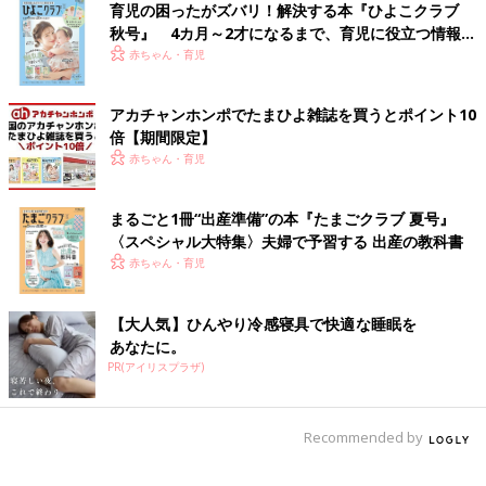
育児の困ったがズバリ！解決する本『ひよこクラブ
秋号』 4カ月～2才になるまで、育児に役立つ情報が
いっぱい！
赤ちゃん・育児
アカチャンホンポでたまひよ雑誌を買うとポイント10
倍【期間限定】
赤ちゃん・育児
まるごと1冊“出産準備”の本『たまごクラブ 夏号』
〈スペシャル大特集〉夫婦で予習する 出産の教科書
赤ちゃん・育児
【大人気】ひんやり冷感寝具で快適な睡眠を
あなたに。
PR(アイリスプラザ)
Recommended by