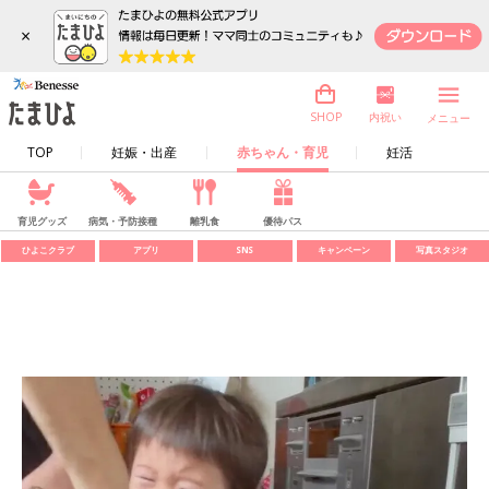
×
内祝い
SHOP
メニュー
TOP
妊娠・出産
赤ちゃん・育児
妊活
育児グッズ
病気・予防接種
離乳食
優待パス
ひよこクラブ
アプリ
SNS
キャンペーン
写真スタジオ