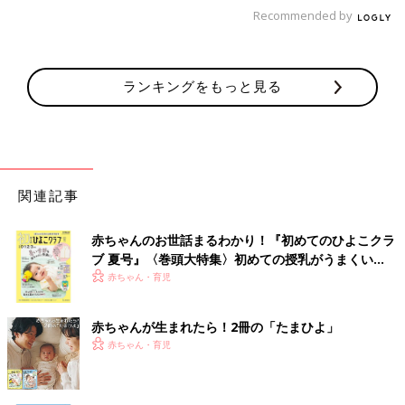
Recommended by
ランキングをもっと見る
関連記事
赤ちゃんのお世話まるわかり！『初めてのひよこクラ
ブ 夏号』〈巻頭大特集〉初めての授乳がうまくい
く！ おっぱい・ミルクの基本と夏のトラブル 解決テ
赤ちゃん・育児
ク
赤ちゃんが生まれたら！2冊の「たまひよ」
赤ちゃん・育児