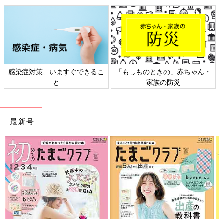
・
日本外来小児科学会リーフレッ
六星占術 細木かおりさんの人生
ト検討会
相談
最新号