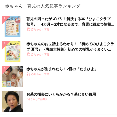
赤ちゃん・育児の人気記事ランキング
育児の困ったがズバリ！解決する本『ひよこクラブ
秋号』 4カ月～2才になるまで、育児に役立つ情報が
いっぱい！
赤ちゃん・育児
赤ちゃんのお世話まるわかり！『初めてのひよこクラ
ブ 夏号』〈巻頭大特集〉初めての授乳がうまくい
く！ おっぱい・ミルクの基本と夏のトラブル 解決テ
赤ちゃん・育児
ク
赤ちゃんが生まれたら！2冊の「たまひよ」
赤ちゃん・育児
お墓の撤去にいくらかかる？墓じまい費用
PR(くらしの話題)