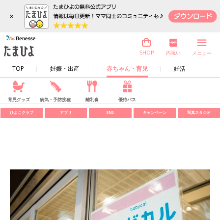
×
内祝い
SHOP
メニュー
TOP
妊娠・出産
赤ちゃん・育児
妊活
育児グッズ
病気・予防接種
離乳食
優待パス
ひよこクラブ
アプリ
SNS
キャンペーン
写真スタジオ