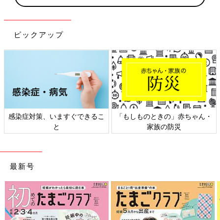
ピックアップ
日本外来小児科学会リーフレッ
六星占術 細木かおりさんの人生
ト検討会
相談
最新号