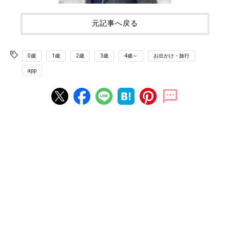
元記事へ戻る
0歳
1歳
2歳
3歳
4歳～
お出かけ・旅行
app