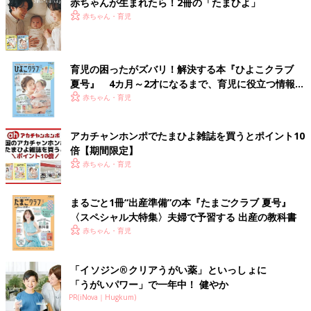
赤ちゃんが生まれたら！2冊の「たまひよ」
赤ちゃん・育児
育児の困ったがズバリ！解決する本『ひよこクラブ
夏号』 4カ月～2才になるまで、育児に役立つ情報が
いっぱい！
赤ちゃん・育児
アカチャンホンポでたまひよ雑誌を買うとポイント10
倍【期間限定】
赤ちゃん・育児
まるごと1冊“出産準備”の本『たまごクラブ 夏号』
〈スペシャル大特集〉夫婦で予習する 出産の教科書
赤ちゃん・育児
「イソジン®クリアうがい薬」といっしょに
「うがいパワー」で一年中！ 健やか
PR(iNova｜Hugkum)