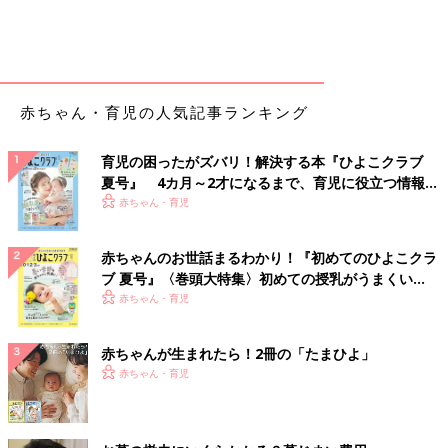
赤ちゃん・育児の人気記事ランキング
育児の困ったがズバリ！解決する本『ひよこクラブ
夏号』 4カ月～2才になるまで、育児に役立つ情報が
いっぱい！
赤ちゃん・育児
赤ちゃんのお世話まるわかり！『初めてのひよこクラ
ブ 夏号』〈巻頭大特集〉初めての授乳がうまくい
く！ おっぱい・ミルクの基本と夏のトラブル 解決テ
赤ちゃん・育児
ク
赤ちゃんが生まれたら！2冊の「たまひよ」
赤ちゃん・育児