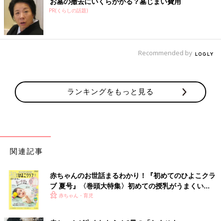
お墓の撤去にいくらかかる？墓じまい費用
PR(くらしの話題)
Recommended by
ランキングをもっと見る
関連記事
赤ちゃんのお世話まるわかり！『初めてのひよこクラ
ブ 夏号』〈巻頭大特集〉初めての授乳がうまくい
く！ おっぱい・ミルクの基本と夏のトラブル 解決テ
赤ちゃん・育児
ク