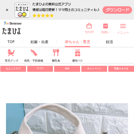
×
内祝い
SHOP
メニュー
TOP
妊娠・出産
赤ちゃん・育児
妊活
育児グッズ
病気・予防接種
離乳食
優待パス
ひよこクラブ
アプリ
SNS
キャンペーン
写真スタジオ