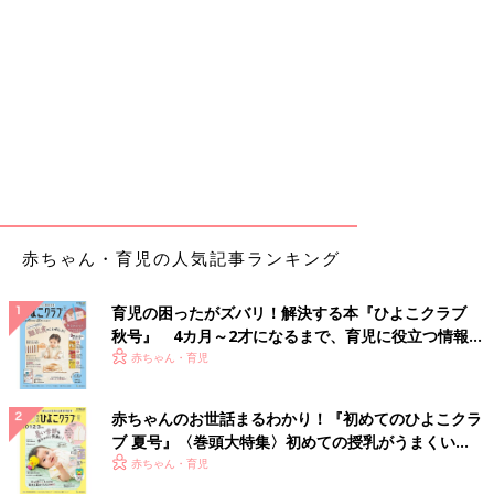
赤ちゃん・育児の人気記事ランキング
育児の困ったがズバリ！解決する本『ひよこクラブ
秋号』 4カ月～2才になるまで、育児に役立つ情報が
いっぱい！
赤ちゃん・育児
赤ちゃんのお世話まるわかり！『初めてのひよこクラ
ブ 夏号』〈巻頭大特集〉初めての授乳がうまくい
く！ おっぱい・ミルクの基本と夏のトラブル 解決テ
赤ちゃん・育児
ク