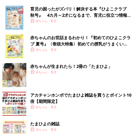
育児の困ったがズバリ！解決する本『ひよこクラブ
秋号』 4カ月～2才になるまで、育児に役立つ情報が
いっぱい！
赤ちゃん・育児
赤ちゃんのお世話まるわかり！『初めてのひよこクラ
ブ 夏号』〈巻頭大特集〉初めての授乳がうまくい
く！ おっぱい・ミルクの基本と夏のトラブル 解決テ
赤ちゃん・育児
ク
赤ちゃんが生まれたら！2冊の「たまひよ」
赤ちゃん・育児
アカチャンホンポでたまひよ雑誌を買うとポイント10
倍【期間限定】
赤ちゃん・育児
たまひよの雑誌
赤ちゃん・育児