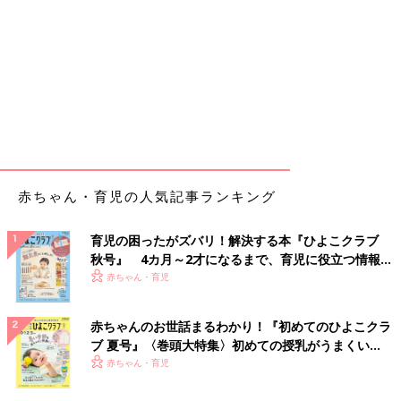
赤ちゃん・育児の人気記事ランキング
育児の困ったがズバリ！解決する本『ひよこクラブ
秋号』 4カ月～2才になるまで、育児に役立つ情報が
いっぱい！
赤ちゃん・育児
赤ちゃんのお世話まるわかり！『初めてのひよこクラ
ブ 夏号』〈巻頭大特集〉初めての授乳がうまくい
く！ おっぱい・ミルクの基本と夏のトラブル 解決テ
赤ちゃん・育児
ク