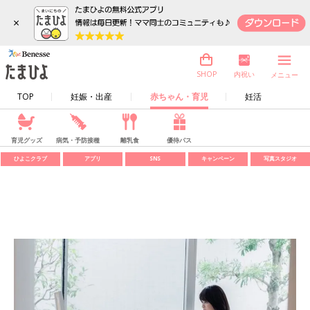
×
内祝い
SHOP
メニュー
TOP
妊娠・出産
赤ちゃん・育児
妊活
育児グッズ
病気・予防接種
離乳食
優待パス
ひよこクラブ
アプリ
SNS
キャンペーン
写真スタジオ