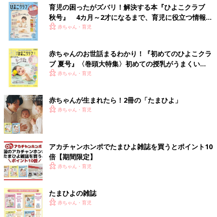
育児の困ったがズバリ！解決する本『ひよこクラブ
秋号』 4カ月～2才になるまで、育児に役立つ情報が
いっぱい！
赤ちゃん・育児
赤ちゃんのお世話まるわかり！『初めてのひよこクラ
ブ 夏号』〈巻頭大特集〉初めての授乳がうまくい
く！ おっぱい・ミルクの基本と夏のトラブル 解決テ
赤ちゃん・育児
ク
赤ちゃんが生まれたら！2冊の「たまひよ」
赤ちゃん・育児
アカチャンホンポでたまひよ雑誌を買うとポイント10
倍【期間限定】
赤ちゃん・育児
たまひよの雑誌
赤ちゃん・育児