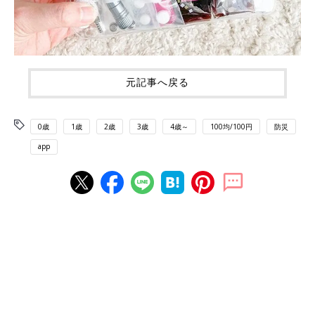
元記事へ戻る
0歳
1歳
2歳
3歳
4歳～
100均/100円
防災
app