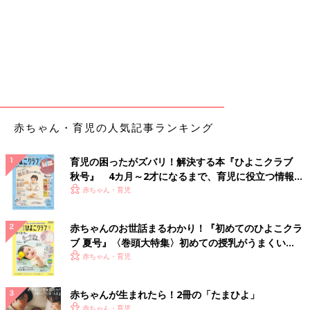
赤ちゃん・育児の人気記事ランキング
育児の困ったがズバリ！解決する本『ひよこクラブ
秋号』 4カ月～2才になるまで、育児に役立つ情報が
いっぱい！
赤ちゃん・育児
赤ちゃんのお世話まるわかり！『初めてのひよこクラ
ブ 夏号』〈巻頭大特集〉初めての授乳がうまくい
く！ おっぱい・ミルクの基本と夏のトラブル 解決テ
赤ちゃん・育児
ク
赤ちゃんが生まれたら！2冊の「たまひよ」
赤ちゃん・育児