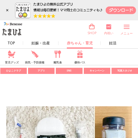
×
内祝い
SHOP
メニュー
TOP
妊娠・出産
赤ちゃん・育児
妊活
育児グッズ
病気・予防接種
離乳食
優待パス
ひよこクラブ
アプリ
SNS
キャンペーン
写真スタジオ