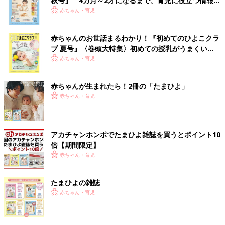
秋号』 4カ月～2才になるまで、育児に役立つ情報が
いっぱい！
赤ちゃん・育児
赤ちゃんのお世話まるわかり！『初めてのひよこクラ
ブ 夏号』〈巻頭大特集〉初めての授乳がうまくい
く！ おっぱい・ミルクの基本と夏のトラブル 解決テ
赤ちゃん・育児
ク
赤ちゃんが生まれたら！2冊の「たまひよ」
赤ちゃん・育児
アカチャンホンポでたまひよ雑誌を買うとポイント10
倍【期間限定】
赤ちゃん・育児
たまひよの雑誌
赤ちゃん・育児