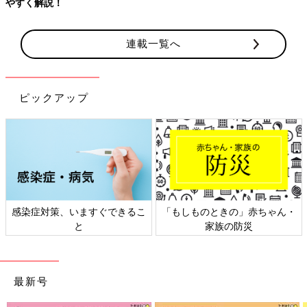
連載一覧へ
ピックアップ
」赤ちゃん・
日本外来小児科学会リーフレッ
六星占術 細木かおり
災
ト検討会
相談
最新号