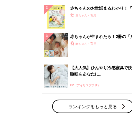
赤ちゃんのお世話まるわかり！『
てのひよこクラブ 夏号』〈巻頭
赤ちゃん・育児
集〉初めての授乳がうまくいく！
っぱい・ミルクの基本と夏のトラ
解決テク
赤ちゃんが生まれたら！2冊の「
ひよ」
赤ちゃん・育児
【大人気】ひんやり冷感寝具で快
睡眠をあなたに。
PR（アイリスプラザ）
ランキングをもっと見る