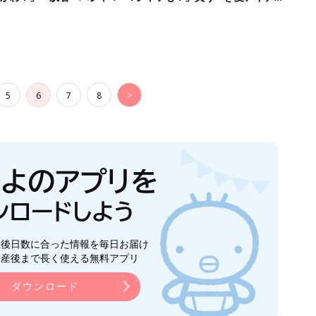
5
6
7
8
>
生後日数に合った情報を毎日お届け
ら産後まで長く使える無料アプリ
ダウンロード