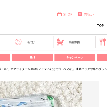
SHOP
内祝い
TOP
き
名づけ
出産準備
SNS
キャンペーン
ボトル”、ママライターが100均アイテムだけで作ってみた。通勤バッグや車のダッ