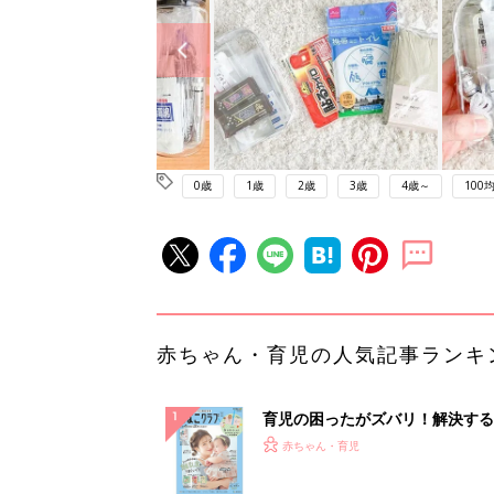
0歳
1歳
2歳
3歳
4歳～
100均
赤ちゃん・育児の人気記事ランキ
育児の困ったがズバリ！解決する
『ひよこクラブ 夏号』 4カ月～
赤ちゃん・育児
になるまで、育児に役立つ情報が
ぱい！