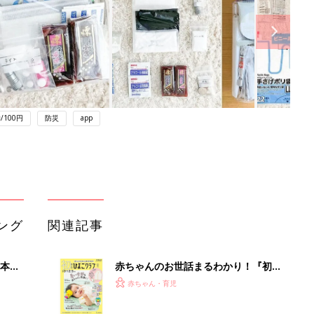
/100円
防災
app
ング
関連記事
本
赤ちゃんのお世話まるわかり！『初め
2才
てのひよこクラブ 夏号』〈巻頭大特
赤ちゃん・育児
いっ
集〉初めての授乳がうまくいく！ お
っぱい・ミルクの基本と夏のトラブル