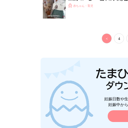
5選
赤ちゃん・育児
<
4
妊娠日数や
妊娠中か