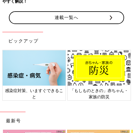
連載一覧へ
ピックアップ
ん・
日本外来小児科学会リーフレッ
六星占術 細木かおりさんの
ト検討会
相談
最新号