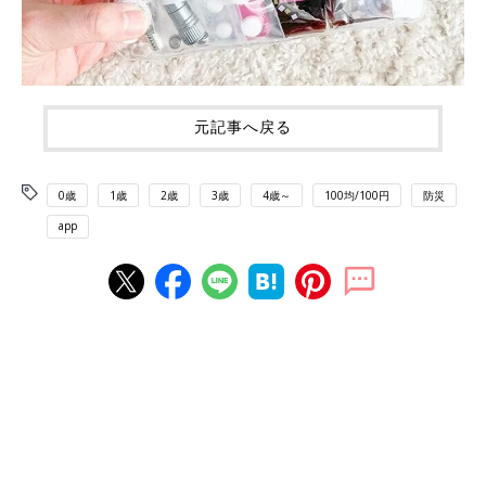
元記事へ戻る
0歳
1歳
2歳
3歳
4歳～
100均/100円
防災
app