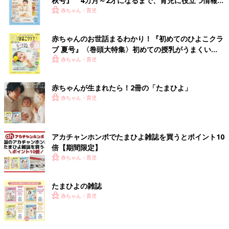
秋号』 4カ月～2才になるまで、育児に役立つ情報が
いっぱい！
赤ちゃん・育児
赤ちゃんのお世話まるわかり！『初めてのひよこクラ
ブ 夏号』〈巻頭大特集〉初めての授乳がうまくい
く！ おっぱい・ミルクの基本と夏のトラブル 解決テ
赤ちゃん・育児
ク
赤ちゃんが生まれたら！2冊の「たまひよ」
赤ちゃん・育児
アカチャンホンポでたまひよ雑誌を買うとポイント10
倍【期間限定】
赤ちゃん・育児
たまひよの雑誌
赤ちゃん・育児