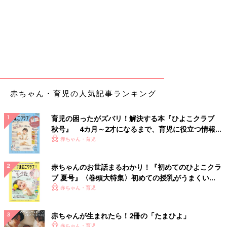
赤ちゃん・育児の人気記事ランキング
育児の困ったがズバリ！解決する本『ひよこクラブ
秋号』 4カ月～2才になるまで、育児に役立つ情報が
いっぱい！
赤ちゃん・育児
赤ちゃんのお世話まるわかり！『初めてのひよこクラ
ブ 夏号』〈巻頭大特集〉初めての授乳がうまくい
く！ おっぱい・ミルクの基本と夏のトラブル 解決テ
赤ちゃん・育児
ク
赤ちゃんが生まれたら！2冊の「たまひよ」
赤ちゃん・育児