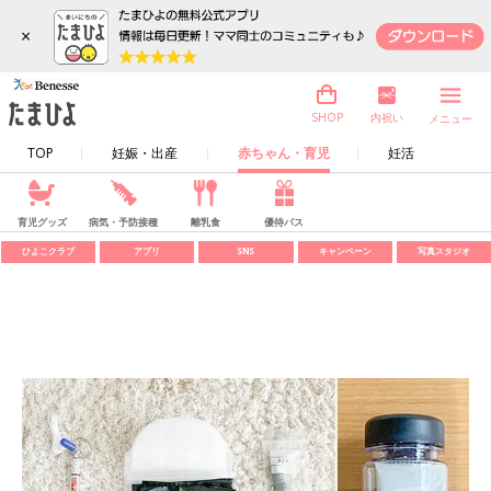
×
内祝い
SHOP
メニュー
TOP
妊娠・出産
赤ちゃん・育児
妊活
育児グッズ
病気・予防接種
離乳食
優待パス
ひよこクラブ
アプリ
SNS
キャンペーン
写真スタジオ