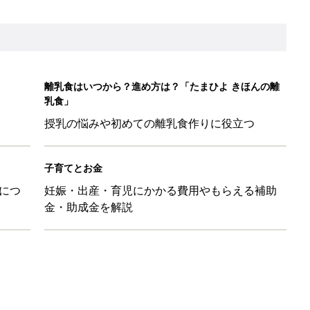
ル」、間違っているかも？「思い出があって捨てられない」に収納
「110円でこのクオリティ」超優秀！トラベルグッズ4選
！？親が悩まされる「魔の3週目」って何？「魔の3カ月」もある
平和だな～」と感じた瞬間