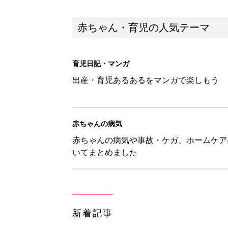
新着記事
あなたの「服を捨てるマイルー
スタイリストが喝！
赤ちゃん・育児
セリア「かわいくて機能性も◎」
赤ちゃん・育児
生後3週目の赤ちゃんはよく泣く
って本当？【専門家】
赤ちゃん・育児
反抗期の息子が...ママたちが「