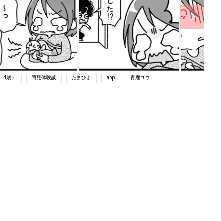
4歳～
育児体験談
たまひよ
app
青鹿ユウ
ング
関連記事
本
赤ちゃんのお世話まるわかり！『初め
2才
てのひよこクラブ 夏号』〈巻頭大特
赤ちゃん・育児
いっ
集〉初めての授乳がうまくいく！ お
っぱい・ミルクの基本と夏のトラブル