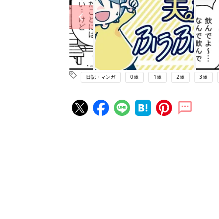
日記・マンガ
0歳
1歳
2歳
3歳
赤ちゃん・育児の人気記事ランキ
育児の困ったがズバリ！解決する
『ひよこクラブ 夏号』 4カ月～
赤ちゃん・育児
になるまで、育児に役立つ情報が
ぱい！