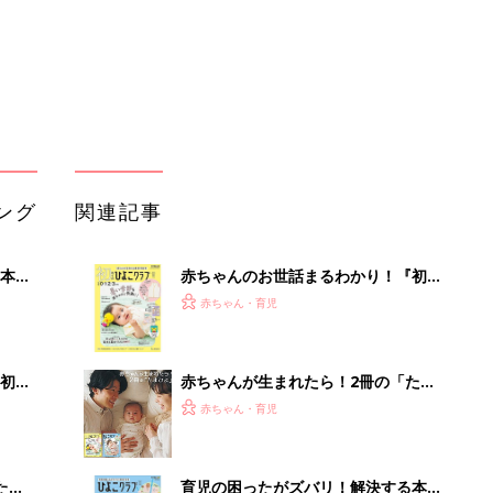
解決テク
初め
赤ちゃんが生まれたら！2冊の「たま
大特
ひよ」
赤ちゃん・育児
 お
ブル
たま
育児の困ったがズバリ！解決する本
『ひよこクラブ 夏号』 4カ月～2才
赤ちゃん・育児
になるまで、育児に役立つ情報がいっ
ぱい！
色あせない名作も、最新作も！ママと
って
漫画のつきあい方
赤ちゃん・育児
GU、しまむらetc.「これ狙ってた」
「色味が可愛すぎる」先取りコーデが
赤ちゃん・育児
大人気！春カラーアイテム5選
「持ち家を売る時のNG行為」知って
るだけで得する事とは