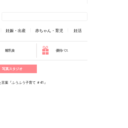
妊娠・出産
赤ちゃん・育児
妊活
離乳食
優待パス
写真スタジオ
言葉『ふうふう子育て ＃41』