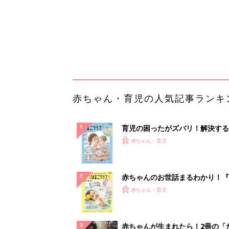
赤ちゃんのお世話まるわかり！『
てのひよこクラブ 夏号』〈巻頭
赤ちゃん・育児
集〉初めての授乳がうまくいく！
っぱい・ミルクの基本と夏のトラ
解決テク
赤ちゃんが生まれたら！2冊の「
ひよ」
赤ちゃん・育児
「持ち家を売る時のNG行為」知
るだけで得する事とは
PR（イエウール）
ランキングをもっと見る