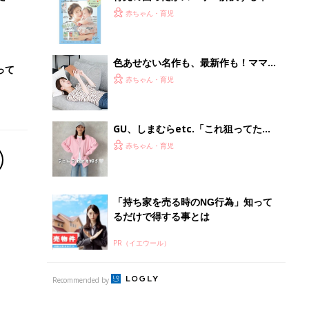
PR（イエウール）
Recommended by
離乳食はいつから？進め方は？「たまひよ きほんの離
乳食」
授乳の悩みや初めての離乳食作りに役立つ
子育てとお金
につ
妊娠・出産・育児にかかる費用やもらえる補助
金・助成金を解説