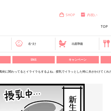
SHOP
内祝い
TOP
き
名づけ
出産準備
SNS
キャンペーン
真剣に関わってるとイライラもするよね」授乳でイラッとした時に夫がかけてくれた