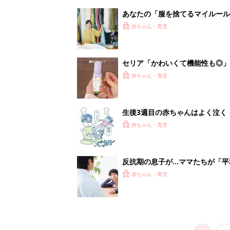
赤ちゃん・育児
1
2
妊娠日数や
妊娠中か