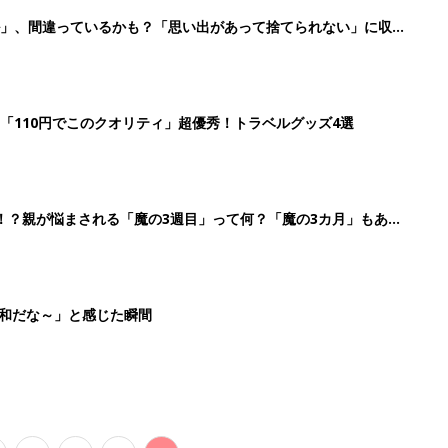
3
4
5
>
生後日数に合った情報を毎日お届け
ら産後まで長く使える無料アプリ
ダウンロード