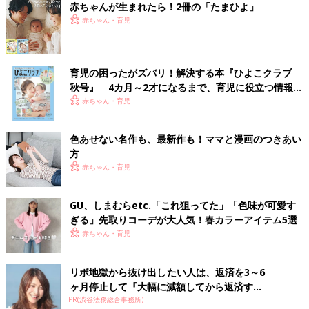
赤ちゃんが生まれたら！2冊の「たまひよ」
赤ちゃん・育児
育児の困ったがズバリ！解決する本『ひよこクラブ
秋号』 4カ月～2才になるまで、育児に役立つ情報が
いっぱい！
赤ちゃん・育児
色あせない名作も、最新作も！ママと漫画のつきあい
方
赤ちゃん・育児
GU、しまむらetc.「これ狙ってた」「色味が可愛す
ぎる」先取りコーデが大人気！春カラーアイテム5選
赤ちゃん・育児
リボ地獄から抜け出したい人は、返済を3～6
ヶ月停止して『大幅に減額してから返済す...
PR(渋谷法務総合事務所)