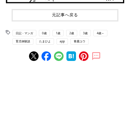
元記事へ戻る
日記・マンガ
0歳
1歳
2歳
3歳
4歳～
育児体験談
たまひよ
app
青鹿ユウ