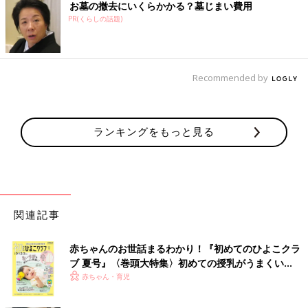
お墓の撤去にいくらかかる？墓じまい費用
PR(くらしの話題)
Recommended by
ランキングをもっと見る
関連記事
赤ちゃんのお世話まるわかり！『初めてのひよこクラ
ブ 夏号』〈巻頭大特集〉初めての授乳がうまくい
く！ おっぱい・ミルクの基本と夏のトラブル 解決テ
赤ちゃん・育児
ク