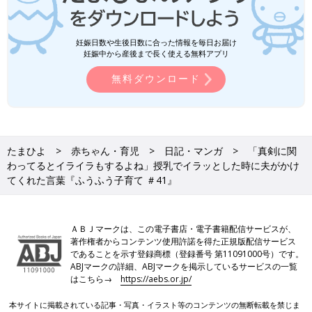
妊娠日数や生後日数に合った情報を毎日お届け
妊娠中から産後まで長く使える無料アプリ
無料ダウンロード
たまひよ
赤ちゃん・育児
日記・マンガ
「真剣に関
わってるとイライラもするよね」授乳でイラッとした時に夫がかけ
てくれた言葉『ふうふう子育て ＃41』
ＡＢＪマークは、この電子書店・電子書籍配信サービスが、
著作権者からコンテンツ使用許諾を得た正規版配信サービス
であることを示す登録商標（登録番号 第11091000号）です。
ABJマークの詳細、ABJマークを掲示しているサービスの一覧
はこちら→
https://aebs.or.jp/
本サイトに掲載されている記事・写真・イラスト等のコンテンツの無断転載を禁じま