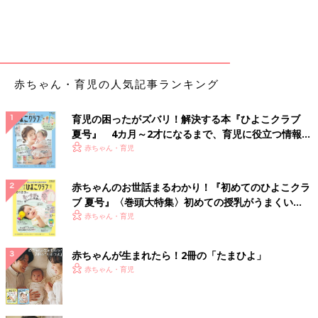
赤ちゃん・育児の人気記事ランキング
育児の困ったがズバリ！解決する本『ひよこクラブ
夏号』 4カ月～2才になるまで、育児に役立つ情報が
いっぱい！
赤ちゃん・育児
赤ちゃんのお世話まるわかり！『初めてのひよこクラ
ブ 夏号』〈巻頭大特集〉初めての授乳がうまくい
く！ おっぱい・ミルクの基本と夏のトラブル 解決テ
赤ちゃん・育児
ク
赤ちゃんが生まれたら！2冊の「たまひよ」
赤ちゃん・育児