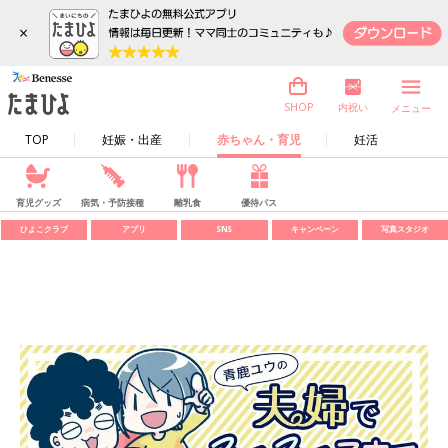
×
内祝い
SHOP
メニュー
TOP
妊娠・出産
赤ちゃん・育児
妊活
育児グッズ
病気・予防接種
離乳食
優待パス
ひよこクラブ
アプリ
SNS
キャンペーン
写真スタジオ