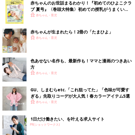
赤ちゃんのお世話まるわかり！『初めてのひよこクラ
ブ 夏号』〈巻頭大特集〉初めての授乳がうまくい
く！ おっぱい・ミルクの基本と夏のトラブル 解決テ
赤ちゃん・育児
ク
赤ちゃんが生まれたら！2冊の「たまひよ」
赤ちゃん・育児
色あせない名作も、最新作も！ママと漫画のつきあい
方
赤ちゃん・育児
GU、しまむらetc.「これ狙ってた」「色味が可愛す
ぎる」先取りコーデが大人気！春カラーアイテム5選
赤ちゃん・育児
1日だけ働きたい、を叶える求人サイト
PR(ショットワークス)