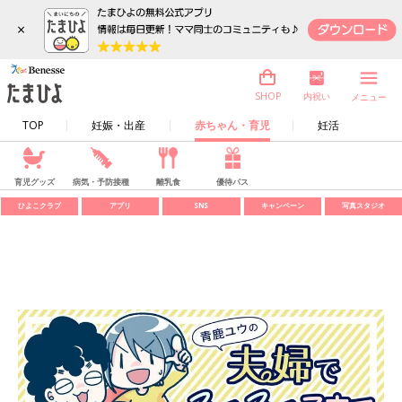
×
内祝い
SHOP
メニュー
TOP
妊娠・出産
赤ちゃん・育児
妊活
育児グッズ
病気・予防接種
離乳食
優待パス
ひよこクラブ
アプリ
SNS
キャンペーン
写真スタジオ