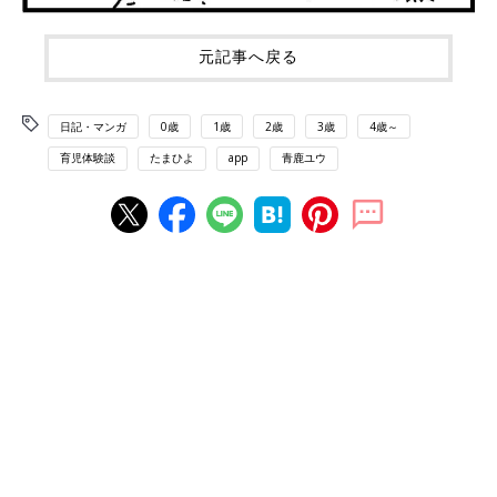
元記事へ戻る
日記・マンガ
0歳
1歳
2歳
3歳
4歳～
育児体験談
たまひよ
app
青鹿ユウ