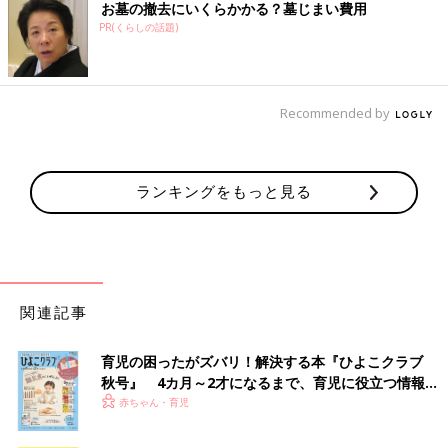
お墓の撤去にいくらかかる？墓じまい費用
PR(くらしの話題)
Recommended by
ランキングをもっと見る
関連記事
育児の困ったがズバリ！解決する本『ひよこクラブ
秋号』 4カ月～2才になるまで、育児に役立つ情報が
いっぱい！
赤ちゃん・育児