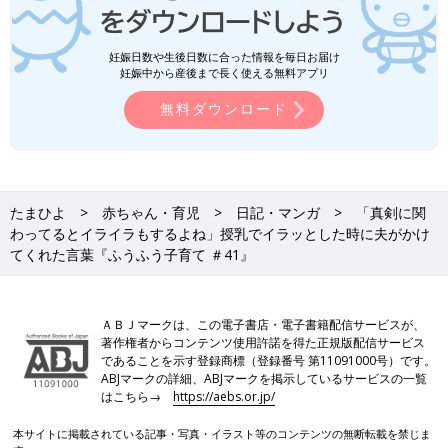
妊娠日数や生後日数に合った情報を毎日お届け
妊娠中から産後まで長く使える無料アプリ
無料ダウンロード
たまひよ
赤ちゃん・育児
日記・マンガ
「真剣に関
わってるとイライラもするよね」授乳でイラッとした時に夫がかけ
てくれた言葉『ふうふう子育て ＃41』
ＡＢＪマークは、この電子書店・電子書籍配信サービスが、
著作権者からコンテンツ使用許諾を得た正規版配信サービス
であることを示す登録商標（登録番号 第11091000号）です。
ABJマークの詳細、ABJマークを掲示しているサービスの一覧
はこちら→
https://aebs.or.jp/
本サイトに掲載されている記事・写真・イラスト等のコンテンツの無断転載を禁じま