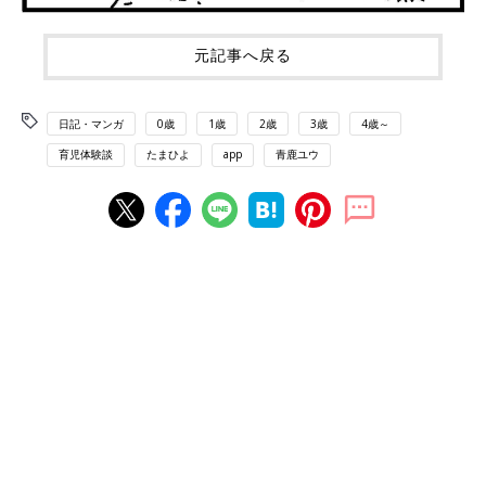
元記事へ戻る
日記・マンガ
0歳
1歳
2歳
3歳
4歳～
育児体験談
たまひよ
app
青鹿ユウ