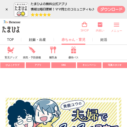
×
内祝い
SHOP
メニュー
TOP
妊娠・出産
赤ちゃん・育児
妊活
育児グッズ
病気・予防接種
離乳食
優待パス
ひよこクラブ
アプリ
SNS
キャンペーン
写真スタジオ