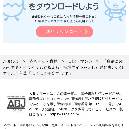
妊娠日数や生後日数に合った情報を毎日お届け
妊娠中から産後まで長く使える無料アプリ
無料ダウンロード
たまひよ
赤ちゃん・育児
日記・マンガ
「真剣に関
わってるとイライラもするよね」授乳でイラッとした時に夫がかけ
てくれた言葉『ふうふう子育て ＃41』
ＡＢＪマークは、この電子書店・電子書籍配信サービスが、
著作権者からコンテンツ使用許諾を得た正規版配信サービス
であることを示す登録商標（登録番号 第11091000号）です。
ABJマークの詳細、ABJマークを掲示しているサービスの一覧
はこちら→
https://aebs.or.jp/
本サイトに掲載されている記事・写真・イラスト等のコンテンツの無断転載を禁じま