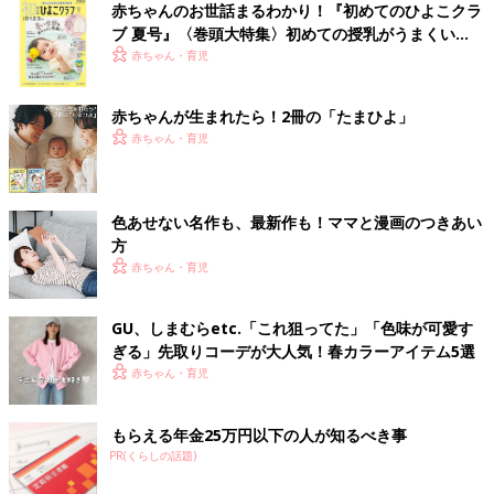
赤ちゃんのお世話まるわかり！『初めてのひよこクラ
ブ 夏号』〈巻頭大特集〉初めての授乳がうまくい
く！ おっぱい・ミルクの基本と夏のトラブル 解決テ
赤ちゃん・育児
ク
赤ちゃんが生まれたら！2冊の「たまひよ」
赤ちゃん・育児
色あせない名作も、最新作も！ママと漫画のつきあい
方
赤ちゃん・育児
GU、しまむらetc.「これ狙ってた」「色味が可愛す
ぎる」先取りコーデが大人気！春カラーアイテム5選
赤ちゃん・育児
もらえる年金25万円以下の人が知るべき事
PR(くらしの話題)