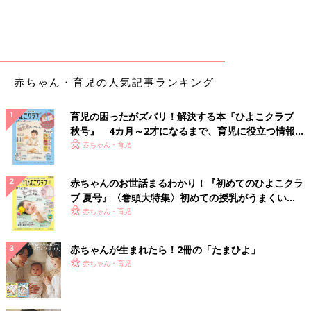
赤ちゃん・育児の人気記事ランキング
育児の困ったがズバリ！解決する本『ひよこクラブ
秋号』 4カ月～2才になるまで、育児に役立つ情報が
いっぱい！
赤ちゃん・育児
赤ちゃんのお世話まるわかり！『初めてのひよこクラ
ブ 夏号』〈巻頭大特集〉初めての授乳がうまくい
く！ おっぱい・ミルクの基本と夏のトラブル 解決テ
赤ちゃん・育児
ク
赤ちゃんが生まれたら！2冊の「たまひよ」
赤ちゃん・育児