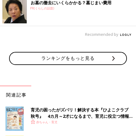
お墓の撤去にいくらかかる？墓じまい費用
PR(くらしの話題)
Recommended by
ランキングをもっと見る
関連記事
育児の困ったがズバリ！解決する本『ひよこクラブ
秋号』 4カ月～2才になるまで、育児に役立つ情報が
いっぱい！
赤ちゃん・育児