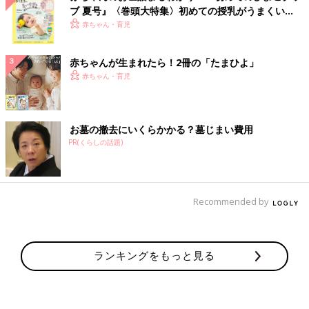
ブ 夏号』〈巻頭大特集〉初めての授乳がうまくい
く！ おっぱい・ミルクの基本と夏のトラブル 解決テ
赤ちゃん・育児
ク
赤ちゃんが生まれたら！2冊の「たまひよ」
赤ちゃん・育児
お墓の撤去にいくらかかる？墓じまい費用
PR(くらしの話題)
Recommended by
ランキングをもっと見る