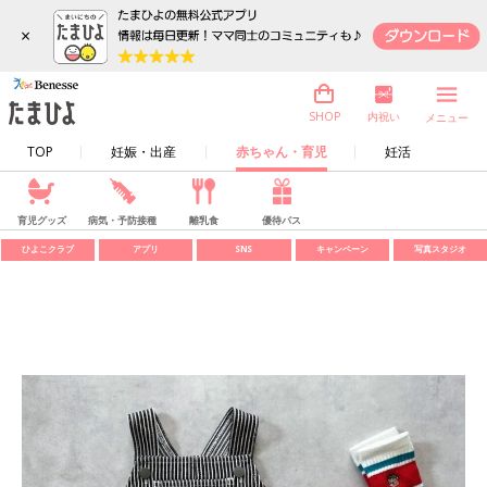
×
内祝い
SHOP
メニュー
TOP
妊娠・出産
赤ちゃん・育児
妊活
育児グッズ
病気・予防接種
離乳食
優待パス
ひよこクラブ
アプリ
SNS
キャンペーン
写真スタジオ