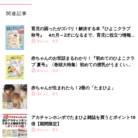
関連記事
育児の困ったがズバリ！解決する本『ひよこクラブ
秋号』 4カ月～2才になるまで、育児に役立つ情報が
いっぱい！
赤ちゃん・育児
赤ちゃんのお世話まるわかり！『初めてのひよこクラ
ブ 夏号』〈巻頭大特集〉初めての授乳がうまくい
く！ おっぱい・ミルクの基本と夏のトラブル 解決テ
赤ちゃん・育児
ク
赤ちゃんが生まれたら！2冊の「たまひよ」
赤ちゃん・育児
アカチャンホンポでたまひよ雑誌を買うとポイント10
倍【期間限定】
赤ちゃん・育児