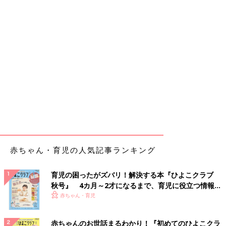
赤ちゃん・育児の人気記事ランキング
育児の困ったがズバリ！解決する本『ひよこクラブ
秋号』 4カ月～2才になるまで、育児に役立つ情報が
いっぱい！
赤ちゃん・育児
赤ちゃんのお世話まるわかり！『初めてのひよこクラ