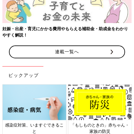
かかる費用やもらえる補助金・助成金をわかり
連載一覧へ
ピックアップ
、いますぐできるこ
「もしものときの」赤ちゃん・
日本外来小児
と
家族の防災
ト