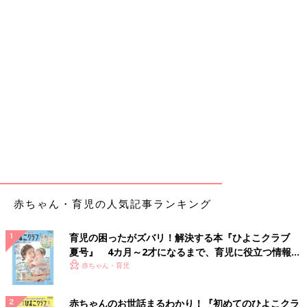
赤ちゃん・育児の人気記事ランキング
育児の困ったがズバリ！解決する本『ひよこクラブ
夏号』 4カ月～2才になるまで、育児に役立つ情報が
いっぱい！
赤ちゃん・育児
赤ちゃんのお世話まるわかり！『初めてのひよこクラ