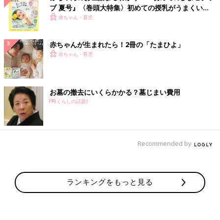
ブ 夏号』〈巻頭大特集〉初めての授乳がうまくい
く！ おっぱい・ミルクの基本と夏のトラブル 解決テ
赤ちゃん・育児
ク
赤ちゃんが生まれたら！2冊の「たまひよ」
赤ちゃん・育児
お墓の撤去にいくらかかる？墓じまい費用
PR(くらしの話題)
Recommended by
ランキングをもっと見る