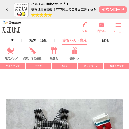
×
内祝い
SHOP
メニュー
TOP
妊娠・出産
赤ちゃん・育児
妊活
育児グッズ
病気・予防接種
離乳食
優待パス
ひよこクラブ
アプリ
SNS
キャンペーン
写真スタジオ