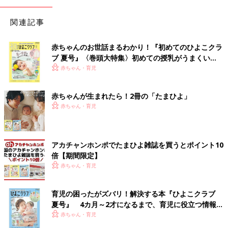
関連記事
赤ちゃんのお世話まるわかり！『初めてのひよこクラ
ブ 夏号』〈巻頭大特集〉初めての授乳がうまくい
く！ おっぱい・ミルクの基本と夏のトラブル 解決テ
赤ちゃん・育児
ク
赤ちゃんが生まれたら！2冊の「たまひよ」
赤ちゃん・育児
アカチャンホンポでたまひよ雑誌を買うとポイント10
倍【期間限定】
赤ちゃん・育児
育児の困ったがズバリ！解決する本『ひよこクラブ
夏号』 4カ月～2才になるまで、育児に役立つ情報が
いっぱい！
赤ちゃん・育児