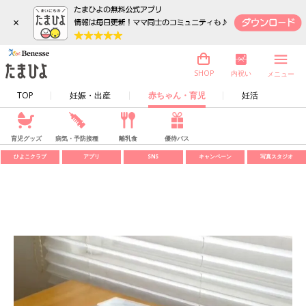
×
内祝い
SHOP
メニュー
TOP
妊娠・出産
赤ちゃん・育児
妊活
育児グッズ
病気・予防接種
離乳食
優待パス
ひよこクラブ
アプリ
SNS
キャンペーン
写真スタジオ