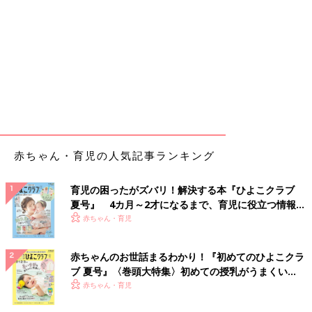
赤ちゃん・育児の人気記事ランキング
育児の困ったがズバリ！解決する本『ひよこクラブ
夏号』 4カ月～2才になるまで、育児に役立つ情報が
いっぱい！
赤ちゃん・育児
赤ちゃんのお世話まるわかり！『初めてのひよこクラ
ブ 夏号』〈巻頭大特集〉初めての授乳がうまくい
く！ おっぱい・ミルクの基本と夏のトラブル 解決テ
赤ちゃん・育児
ク