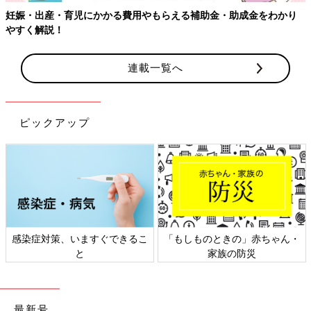
連載一覧へ
ピックアップ
・
日本外来小児科学会リーフレッ
六星占術 細木かおりさんの人生
ト検討会
相談
最新号