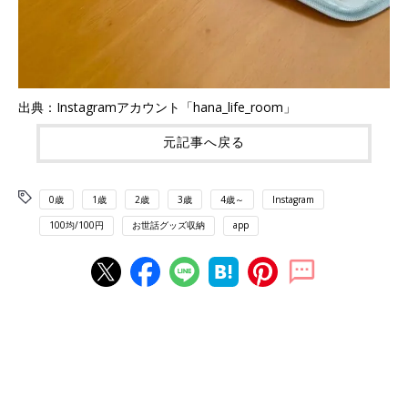
出典：Instagramアカウント「hana_life_room」
元記事へ戻る
0歳
1歳
2歳
3歳
4歳～
Instagram
100均/100円
お世話グッズ収納
app