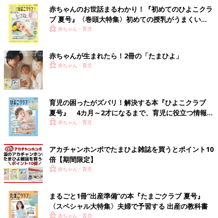
赤ちゃんのお世話まるわかり！『初めてのひよこクラ
ブ 夏号』〈巻頭大特集〉初めての授乳がうまくい
く！ おっぱい・ミルクの基本と夏のトラブル 解決テ
赤ちゃん・育児
ク
赤ちゃんが生まれたら！2冊の「たまひよ」
赤ちゃん・育児
育児の困ったがズバリ！解決する本『ひよこクラブ
夏号』 4カ月～2才になるまで、育児に役立つ情報が
いっぱい！
赤ちゃん・育児
アカチャンホンポでたまひよ雑誌を買うとポイント10
倍【期間限定】
赤ちゃん・育児
まるごと1冊“出産準備”の本『たまごクラブ 夏号』
〈スペシャル大特集〉夫婦で予習する 出産の教科書
赤ちゃん・育児