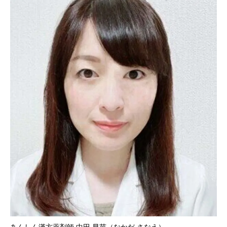
あんしん漢方薬剤師 中田 早苗（なかだ さなえ）