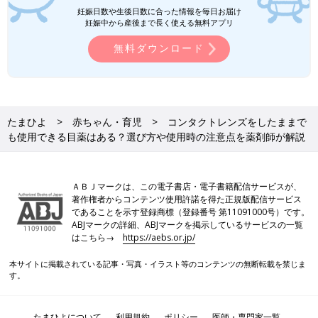
妊娠日数や生後日数に合った情報を毎日お届け
妊娠中から産後まで長く使える無料アプリ
無料ダウンロード
たまひよ
赤ちゃん・育児
コンタクトレンズをしたままで
も使用できる目薬はある？選び方や使用時の注意点を薬剤師が解説
ＡＢＪマークは、この電子書店・電子書籍配信サービスが、
著作権者からコンテンツ使用許諾を得た正規版配信サービス
であることを示す登録商標（登録番号 第11091000号）です。
ABJマークの詳細、ABJマークを掲示しているサービスの一覧
はこちら→
https://aebs.or.jp/
本サイトに掲載されている記事・写真・イラスト等のコンテンツの無断転載を禁じま
す。
たまひよについて
利用規約
ポリシー
医師・専門家一覧