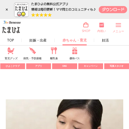
×
内祝い
SHOP
メニュー
TOP
妊娠・出産
赤ちゃん・育児
妊活
育児グッズ
病気・予防接種
離乳食
優待パス
ひよこクラブ
アプリ
SNS
キャンペーン
写真スタジオ