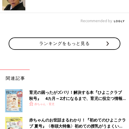
Recommended by
ランキングをもっと見る
関連記事
育児の困ったがズバリ！解決する本『ひよこクラブ
秋号』 4カ月～2才になるまで、育児に役立つ情報が
いっぱい！
赤ちゃん・育児
赤ちゃんのお世話まるわかり！『初めてのひよこクラ
ブ 夏号』〈巻頭大特集〉初めての授乳がうまくい