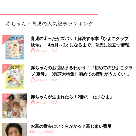
赤ちゃん・育児の人気記事ランキング
育児の困ったがズバリ！解決する本『ひよこクラブ
秋号』 4カ月～2才になるまで、育児に役立つ情報が
いっぱい！
赤ちゃん・育児
赤ちゃんのお世話まるわかり！『初めてのひよこクラ
ブ 夏号』〈巻頭大特集〉初めての授乳がうまくい
く！ おっぱい・ミルクの基本と夏のトラブル 解決テ
赤ちゃん・育児
ク
赤ちゃんが生まれたら！2冊の「たまひよ」
赤ちゃん・育児
お墓の撤去にいくらかかる？墓じまい費用
PR(くらしの話題)