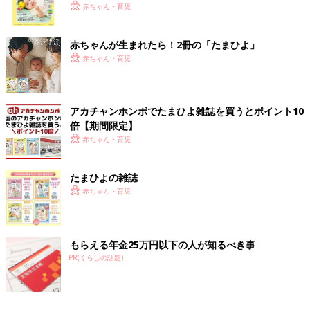
く！ おっぱい・ミルクの基本と夏のトラブル 解決テ
赤ちゃん・育児
ク
赤ちゃんが生まれたら！2冊の「たまひよ」
赤ちゃん・育児
アカチャンホンポでたまひよ雑誌を買うとポイント10
倍【期間限定】
赤ちゃん・育児
たまひよの雑誌
赤ちゃん・育児
もらえる年金25万円以下の人が知るべき事
PR(くらしの話題)