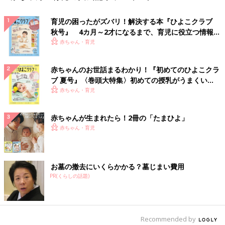
育児の困ったがズバリ！解決する本『ひよこクラブ
秋号』 4カ月～2才になるまで、育児に役立つ情報が
いっぱい！
赤ちゃん・育児
赤ちゃんのお世話まるわかり！『初めてのひよこクラ
ブ 夏号』〈巻頭大特集〉初めての授乳がうまくい
く！ おっぱい・ミルクの基本と夏のトラブル 解決テ
赤ちゃん・育児
ク
赤ちゃんが生まれたら！2冊の「たまひよ」
赤ちゃん・育児
お墓の撤去にいくらかかる？墓じまい費用
PR(くらしの話題)
Recommended by