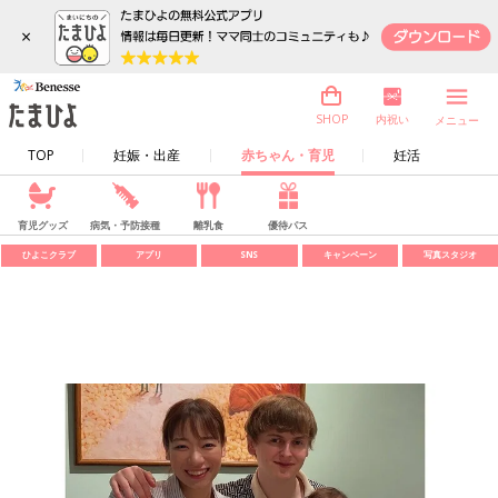
×
内祝い
SHOP
メニュー
TOP
妊娠・出産
赤ちゃん・育児
妊活
育児グッズ
病気・予防接種
離乳食
優待パス
ひよこクラブ
アプリ
SNS
キャンペーン
写真スタジオ