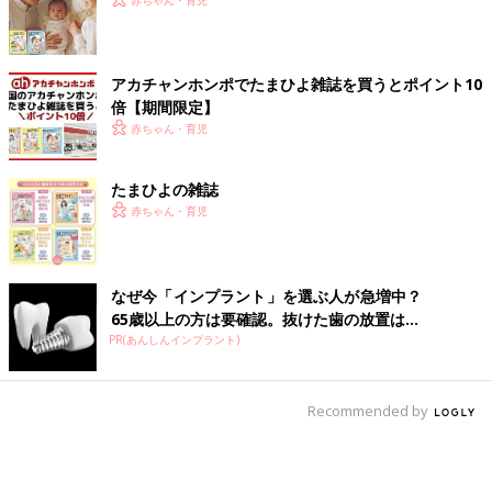
アカチャンホンポでたまひよ雑誌を買うとポイント10
倍【期間限定】
赤ちゃん・育児
たまひよの雑誌
赤ちゃん・育児
なぜ今「インプラント」を選ぶ人が急増中？
65歳以上の方は要確認。抜けた歯の放置は...
PR(あんしんインプラント)
Recommended by