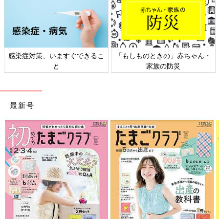
赤ちゃん・
日本外来小児科学会リーフレッ
六星占術 細木かおりさ
ト検討会
相談
最新号