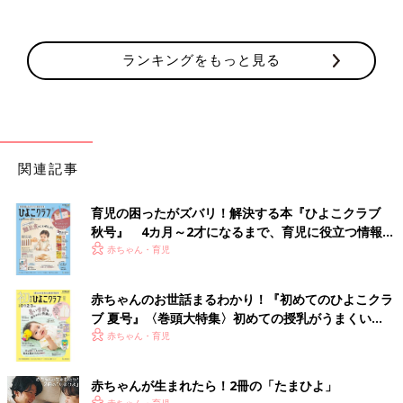
ランキングをもっと見る
関連記事
育児の困ったがズバリ！解決する本『ひよこクラブ
秋号』 4カ月～2才になるまで、育児に役立つ情報が
いっぱい！
赤ちゃん・育児
赤ちゃんのお世話まるわかり！『初めてのひよこクラ
ブ 夏号』〈巻頭大特集〉初めての授乳がうまくい
く！ おっぱい・ミルクの基本と夏のトラブル 解決テ
赤ちゃん・育児
ク
赤ちゃんが生まれたら！2冊の「たまひよ」
赤ちゃん・育児