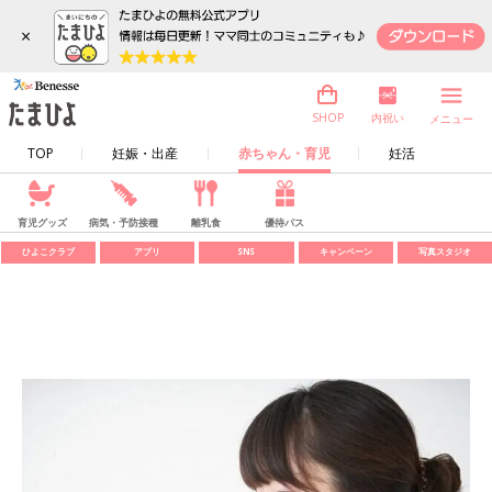
×
内祝い
SHOP
メニュー
TOP
妊娠・出産
赤ちゃん・育児
妊活
育児グッズ
病気・予防接種
離乳食
優待パス
ひよこクラブ
アプリ
SNS
キャンペーン
写真スタジオ