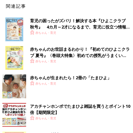
関連記事
育児の困ったがズバリ！解決する本『ひよこクラブ
秋号』 4カ月～2才になるまで、育児に役立つ情報が
いっぱい！
赤ちゃん・育児
赤ちゃんのお世話まるわかり！『初めてのひよこクラ
ブ 夏号』〈巻頭大特集〉初めての授乳がうまくい
く！ おっぱい・ミルクの基本と夏のトラブル 解決テ
赤ちゃん・育児
ク
赤ちゃんが生まれたら！2冊の「たまひよ」
赤ちゃん・育児
アカチャンホンポでたまひよ雑誌を買うとポイント10
倍【期間限定】
赤ちゃん・育児