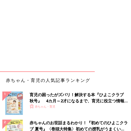
赤ちゃん・育児の人気記事ランキング
育児の困ったがズバリ！解決する本『ひよこクラブ
秋号』 4カ月～2才になるまで、育児に役立つ情報が
いっぱい！
赤ちゃん・育児
赤ちゃんのお世話まるわかり！『初めてのひよこクラ
ブ 夏号』〈巻頭大特集〉初めての授乳がうまくい