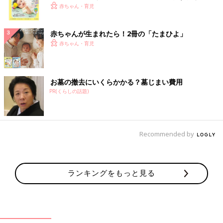
く！ おっぱい・ミルクの基本と夏のトラブル 解決テ
赤ちゃん・育児
ク
赤ちゃんが生まれたら！2冊の「たまひよ」
赤ちゃん・育児
お墓の撤去にいくらかかる？墓じまい費用
PR(くらしの話題)
Recommended by
ランキングをもっと見る