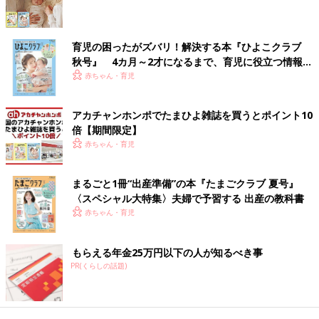
育児の困ったがズバリ！解決する本『ひよこクラブ
秋号』 4カ月～2才になるまで、育児に役立つ情報が
いっぱい！
赤ちゃん・育児
アカチャンホンポでたまひよ雑誌を買うとポイント10
倍【期間限定】
赤ちゃん・育児
まるごと1冊“出産準備”の本『たまごクラブ 夏号』
〈スペシャル大特集〉夫婦で予習する 出産の教科書
赤ちゃん・育児
もらえる年金25万円以下の人が知るべき事
PR(くらしの話題)