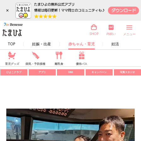
×
内祝い
SHOP
メニュー
TOP
妊娠・出産
赤ちゃん・育児
妊活
育児グッズ
病気・予防接種
離乳食
優待パス
ひよこクラブ
アプリ
SNS
キャンペーン
写真スタジオ