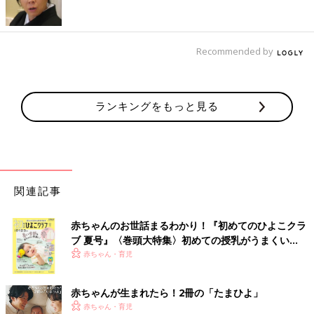
Recommended by
ランキングをもっと見る
関連記事
赤ちゃんのお世話まるわかり！『初めてのひよこクラ
ブ 夏号』〈巻頭大特集〉初めての授乳がうまくい
く！ おっぱい・ミルクの基本と夏のトラブル 解決テ
赤ちゃん・育児
ク
赤ちゃんが生まれたら！2冊の「たまひよ」
赤ちゃん・育児