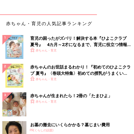
赤ちゃん・育児の人気記事ランキング
育児の困ったがズバリ！解決する本『ひよこクラブ
夏号』 4カ月～2才になるまで、育児に役立つ情報が
いっぱい！
赤ちゃん・育児
赤ちゃんのお世話まるわかり！『初めてのひよこクラ
ブ 夏号』〈巻頭大特集〉初めての授乳がうまくい
く！ おっぱい・ミルクの基本と夏のトラブル 解決テ
赤ちゃん・育児
ク
赤ちゃんが生まれたら！2冊の「たまひよ」
赤ちゃん・育児
お墓の撤去にいくらかかる？墓じまい費用
PR(くらしの話題)