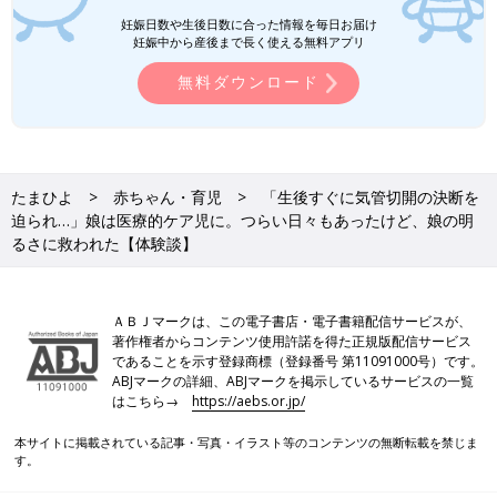
妊娠日数や生後日数に合った情報を毎日お届け
妊娠中から産後まで長く使える無料アプリ
無料ダウンロード
たまひよ
赤ちゃん・育児
「生後すぐに気管切開の決断を
迫られ…」娘は医療的ケア児に。つらい日々もあったけど、娘の明
るさに救われた【体験談】
ＡＢＪマークは、この電子書店・電子書籍配信サービスが、
著作権者からコンテンツ使用許諾を得た正規版配信サービス
であることを示す登録商標（登録番号 第11091000号）です。
ABJマークの詳細、ABJマークを掲示しているサービスの一覧
はこちら→
https://aebs.or.jp/
本サイトに掲載されている記事・写真・イラスト等のコンテンツの無断転載を禁じま
す。