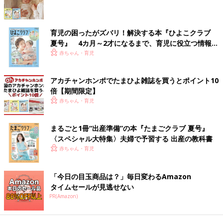
育児の困ったがズバリ！解決する本『ひよこクラブ
夏号』 4カ月～2才になるまで、育児に役立つ情報が
いっぱい！
赤ちゃん・育児
アカチャンホンポでたまひよ雑誌を買うとポイント10
倍【期間限定】
赤ちゃん・育児
まるごと1冊“出産準備”の本『たまごクラブ 夏号』
〈スペシャル大特集〉夫婦で予習する 出産の教科書
赤ちゃん・育児
「今日の目玉商品は？」毎日変わるAmazon
タイムセールが見逃せない
PR(Amazon)