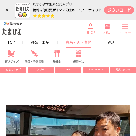
×
内祝い
SHOP
メニュー
TOP
妊娠・出産
赤ちゃん・育児
妊活
育児グッズ
病気・予防接種
離乳食
優待パス
ひよこクラブ
アプリ
SNS
キャンペーン
写真スタジオ