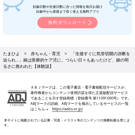
妊娠日数や生後日数に合った情報を毎日お届け
妊娠中から産後まで長く使える無料アプリ
無料ダウンロード
たまひよ
赤ちゃん・育児
「生後すぐに気管切開の決断を
迫られ…」娘は医療的ケア児に。つらい日々もあったけど、娘の明
るさに救われた【体験談】
ＡＢＪマークは、この電子書店・電子書籍配信サービスが、
著作権者からコンテンツ使用許諾を得た正規版配信サービス
であることを示す登録商標（登録番号 第11091000号）です。
ABJマークの詳細、ABJマークを掲示しているサービスの一覧
はこちら→
https://aebs.or.jp/
本サイトに掲載されている記事・写真・イラスト等のコンテンツの無断転載を禁じま
す。