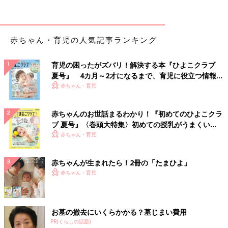
赤ちゃん・育児の人気記事ランキング
育児の困ったがズバリ！解決する本『ひよこクラブ
夏号』 4カ月～2才になるまで、育児に役立つ情報が
いっぱい！
赤ちゃん・育児
赤ちゃんのお世話まるわかり！『初めてのひよこクラ
ブ 夏号』〈巻頭大特集〉初めての授乳がうまくい
く！ おっぱい・ミルクの基本と夏のトラブル 解決テ
赤ちゃん・育児
ク
赤ちゃんが生まれたら！2冊の「たまひよ」
赤ちゃん・育児
お墓の撤去にいくらかかる？墓じまい費用
PR(くらしの話題)