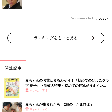
Recommended by
ランキングをもっと見る
関連記事
赤ちゃんのお世話まるわかり！『初めてのひよこクラ
ブ 夏号』〈巻頭大特集〉初めての授乳がうまくい
く！ おっぱい・ミルクの基本と夏のトラブル 解決テ
赤ちゃん・育児
ク
赤ちゃんが生まれたら！2冊の「たまひよ」
赤ちゃん・育児