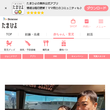
×
内祝い
SHOP
メニュー
TOP
妊娠・出産
赤ちゃん・育児
妊活
育児グッズ
病気・予防接種
離乳食
優待パス
ひよこクラブ
アプリ
SNS
キャンペーン
写真スタジオ