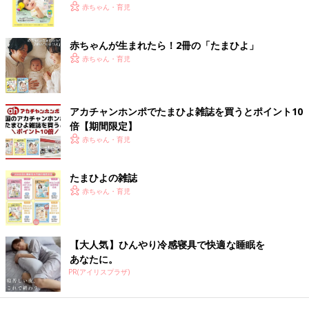
く！ おっぱい・ミルクの基本と夏のトラブル 解決テ
赤ちゃん・育児
ク
赤ちゃんが生まれたら！2冊の「たまひよ」
赤ちゃん・育児
アカチャンホンポでたまひよ雑誌を買うとポイント10
倍【期間限定】
赤ちゃん・育児
たまひよの雑誌
赤ちゃん・育児
【大人気】ひんやり冷感寝具で快適な睡眠を
あなたに。
PR(アイリスプラザ)