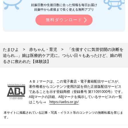
妊娠日数や生後日数に合った情報を毎日お届け
妊娠中から産後まで長く使える無料アプリ
無料ダウンロード
たまひよ
赤ちゃん・育児
「生後すぐに気管切開の決断を
迫られ…」娘は医療的ケア児に。つらい日々もあったけど、娘の明
るさに救われた【体験談】
ＡＢＪマークは、この電子書店・電子書籍配信サービスが、
著作権者からコンテンツ使用許諾を得た正規版配信サービス
であることを示す登録商標（登録番号 第11091000号）です。
ABJマークの詳細、ABJマークを掲示しているサービスの一覧
はこちら→
https://aebs.or.jp/
本サイトに掲載されている記事・写真・イラスト等のコンテンツの無断転載を禁じま
す。