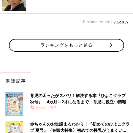
Recommended by
ランキングをもっと見る
関連記事
育児の困ったがズバリ！解決する本『ひよこクラブ
秋号』 4カ月～2才になるまで、育児に役立つ情報が
いっぱい！
赤ちゃん・育児
赤ちゃんのお世話まるわかり！『初めてのひよこクラ
ブ 夏号』〈巻頭大特集〉初めての授乳がうまくい