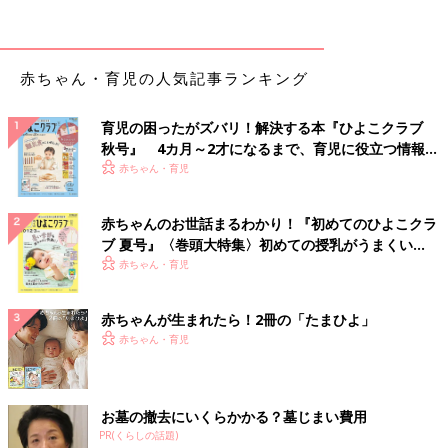
赤ちゃん・育児の人気記事ランキング
育児の困ったがズバリ！解決する本『ひよこクラブ
秋号』 4カ月～2才になるまで、育児に役立つ情報が
いっぱい！
赤ちゃん・育児
赤ちゃんのお世話まるわかり！『初めてのひよこクラ
ブ 夏号』〈巻頭大特集〉初めての授乳がうまくい
く！ おっぱい・ミルクの基本と夏のトラブル 解決テ
赤ちゃん・育児
ク
赤ちゃんが生まれたら！2冊の「たまひよ」
赤ちゃん・育児
お墓の撤去にいくらかかる？墓じまい費用
PR(くらしの話題)